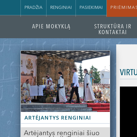
PRADŽIA
RENGINIAI
PASIEKIMAI
PRIĖMIMA
APIE MOKYKLĄ
STRUKTŪRA IR
KONTAKTAI
VIRT
Slide 2 of 3.
ARTĖJANTYS RENGINIAI
Artėjantys renginiai šiuo