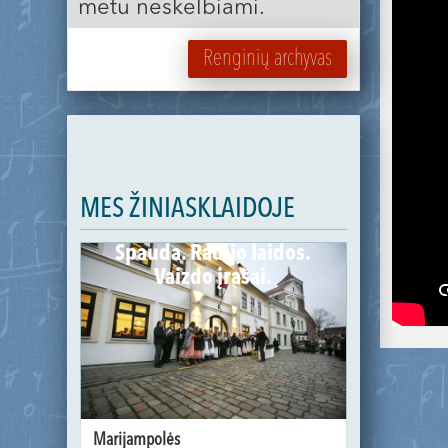
metu neskelbiami.
Renginių archyvas
MES ŽINIASKLAIDOJE
Spauda. Radijo laidos.
Vaizdo įrašai.
Marijampolės