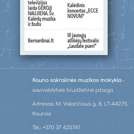
televizijos
Kalėdinis
laida GEROJI
koncertas „ECCE
NAUJIENA. Šv.
NOVUM“
Kalėdų muzika
ir žodis
III jaunųjų
Bernardinai.lt
atlikėjų festivalis
„Laudate pueri“
Kauno sakralinės muzikos mokykla
-
savivaldybės biudžetinė įstaiga
Adresas: M. Valančiaus g. 8, LT-44275,
Kaunas
Tel.: +370 37 425741