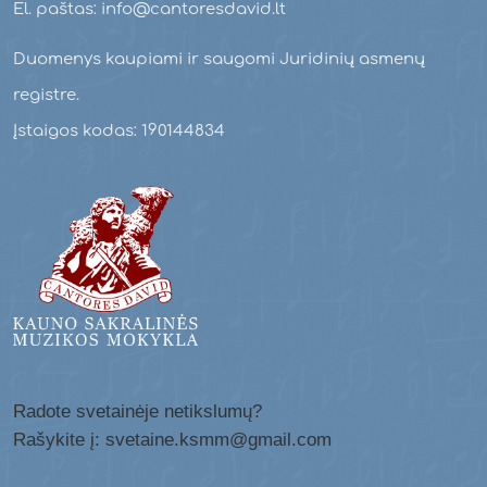
El. paštas: info@cantoresdavid.lt
Duomenys kaupiami ir saugomi Juridinių asmenų
registre.
Įstaigos kodas: 190144834
Radote svetainėje netikslumų?
Rašykite į: svetaine.ksmm@gmail.com