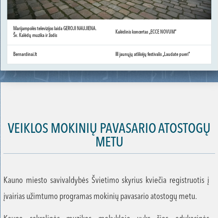
Marijampolės televizijos laida GEROJI NAUJIENA.
Kalėdinis koncertas „ECCE NOVUM“
Šv. Kalėdų muzika ir žodis
Bernardinai.lt
III jaunųjų atlikėjų festivalis „Laudate pueri“
VEIKLOS MOKINIŲ PAVASARIO ATOSTOGŲ
METU
Kauno miesto savivaldybės Švietimo skyrius kviečia registruotis į
įvairias užimtumo programas mokinių pavasario atostogų metu.