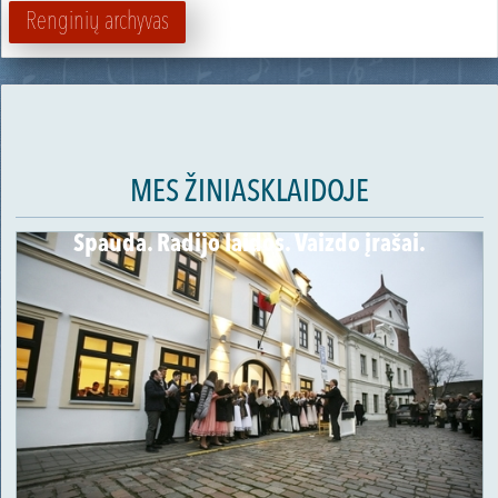
Renginių archyvas
MES ŽINIASKLAIDOJE
Spauda. Radijo laidos. Vaizdo įrašai.