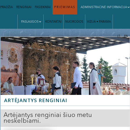
PRADŽIA
RENGINIAI
PASIEKIMAI
PRIĖMIMAS
ADMINISTRACINĖ INFORMACIJA
PASLAUGOS
KONTAKTAI
NUORODOS
VIZIJA • PARAMA
|
LT
EN
ARTĖJANTYS RENGINIAI
Artėjantys renginiai šiuo metu
neskelbiami.