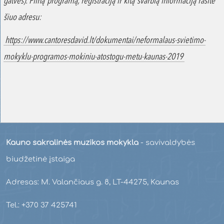
gatvės). Pilną programą, registraciją ir kitą svarbią informaciją rasite
šiuo adresu:
https://www.cantoresdavid.lt/dokumentai/neformalaus-svietimo-
mokyklu-programos-mokiniu-atostogu-metu-kaunas-2019
Kauno sakralinės muzikos mokykla
- savivaldybės
biudžetinė įstaiga
Adresas: M. Valančiaus g. 8, LT-44275, Kaunas
Tel.: +370 37 425741