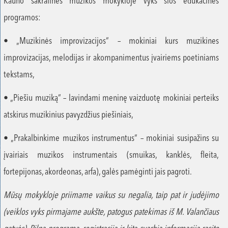
Kauno sakralinės muzikos mokykloje vyks šios edukacinės
programos:
• „Muzikinės improvizacijos“ – mokiniai kurs muzikines
improvizacijas, melodijas ir akompanimentus įvairiems poetiniams
tekstams,
• „Piešiu muziką“ – lavindami meninę vaizduotę mokiniai perteiks
atskirus muzikinius pavyzdžius piešiniais,
• „Prakalbinkime muzikos instrumentus“ – mokiniai susipažins su
įvairiais muzikos instrumentais (smuikas, kanklės, fleita,
fortepijonas, akordeonas, arfa), galės pamėginti jais pagroti.
Mūsų mokykloje priimame vaikus su negalia, taip pat ir judėjimo
(veiklos vyks pirmajame aukšte, patogus patekimas iš M. Valančiaus