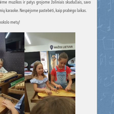
sėme muzikos ir patys grojome žoliniais skudučiais, savo
inių karaoke. Nespėjome pastebėti, kaip prabėgo laikas.
 mokslo metų!