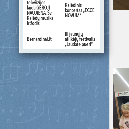
televizijos
Kalėdinis
laida GEROJI
koncertas „ECCE
NAUJIENA. Šv.
NOVUM“
Kalėdų muzika
ir žodis
III jaunųjų
Bernardinai.lt
atlikėjų festivalis
„Laudate pueri“