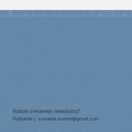
Radote svetainėje netikslumų?
Rašykite į: svetaine.ksmm@gmail.com