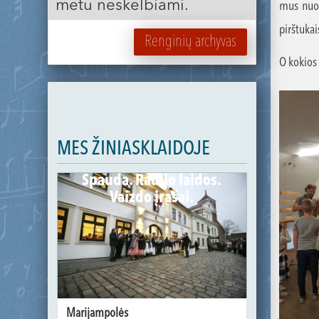
metu neskelbiami.
mus nuot
pirštuka
Renginių archyvas
O kokios 
MES ŽINIASKLAIDOJE
Spauda. Radijo laidos.
Vaizdo įrašai.
Marijampolės