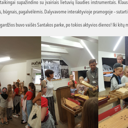
aikingai supažindino su įvairiais lietuvių liaudies instrumentais. Klau
is, būgnais, pagalvėlėmis. Dalyvavome interaktyvioje pramogoje – sutart
gardžios buvo vaišės Santakos parke, po tokios aktyvios dienos! Iki kitų