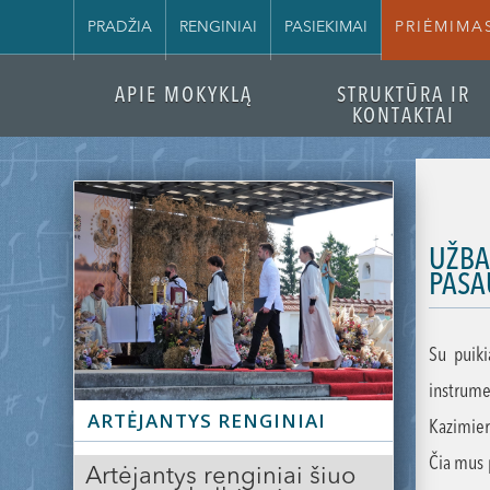
PRADŽIA
RENGINIAI
PASIEKIMAI
PRIĖMIMA
APIE MOKYKLĄ
STRUKTŪRA IR
KONTAKTAI
UŽBA
PASA
Su puiki
instrume
ARTĖJANTYS RENGINIAI
Kazimier
Čia mus 
Artėjantys renginiai šiuo