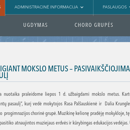
S
ADMINISTRACINĖ INFORMACIJA
PASLAUGOS
UGDYMAS
CHORO GRUPĖS
IGIANT MOKSLO METUS – PASIVAIKŠČIOJIM
ULĮ
a nuotaika praleidome liepos 1 d. užbaigdami mokslo metus. Kartu 
ntų pasaulį“, kurį vedė mokytojos Rasa Palšauskienė ir Dalia Krunglev
o progimnazijos chorinė grupė. Muzikinę kelionę pradėję mokykloje, t
pasitiko atnaujintos muziejaus erdvės ir kūrybingas edukacijos vedėja