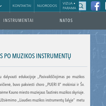
|
VIZIJA •
KONTAKTAI
NUORODOS
PARAMA
INSTRUMENTAI
NATOS
AS PO MUZIKOS INSTRUMENTŲ
dalyvauti edukacijoje ,,Pasivaikščiojimas po muzikos
ičienė, buvo pakviesti choro ,,PUERI II" mokiniai ir Šv.
ęsėme Kauno miesto muziejaus Tautinės muzikos skyriuje.
s. Užsiėmimo ,,Liaudies muzikos instrumentų šalyje“ metu