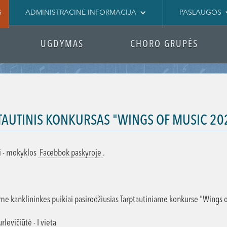
S
ADMINISTRACINĖ INFORMACIJA
PASLAUGOS
UGDYMAS
CHORO GRUPĖS
TAUTINIS KONKURSAS "WINGS OF MUSIC 20
 - mokyklos
Facebbok paskyroje
.
me kanklininkes puikiai pasirodžiusias Tarptautiniame konkurse "Wings 
rlevičiūtė - I vieta