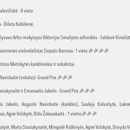
levičiūtė - II vieta
- Dileta Kubilienė.
alyvavo Arfos mokytojos Viktorijos Smailytės arfininkės - Salduvė Kiriel
zmienės violončelistas Sirputis Baronas- 1 vieta 🎉🎉🎉🎉
stinos Metrikytės kanklininkai ir vokalistai-
Navickaitė (vokalas)- Grand Prix 🎉🎉🎉
asiukynaitė ir Emanuelis Jakelis - Grand Prix 🎉🎉🎉
s Jakelis, Augustė Navickaitė (kanklės), Saulėja Kalvaitytė, Lukn
as, Agnė Volskytė, Rūta Žukauskaitė - 1 vietos🎉🎉🎉
nulytė, Marta Stasiukynaitė, Mingailė Raškinytė, Agnė Volskytė, Dovyda