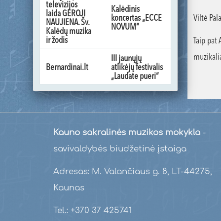
televizijos
Kalėdinis
laida GEROJI
Viltė Pa
koncertas „ECCE
NAUJIENA. Šv.
NOVUM“
Kalėdų muzika
ir žodis
Taip pat
muzikali
III jaunųjų
Bernardinai.lt
atlikėjų festivalis
„Laudate pueri“
Kauno sakralinės muzikos mokykla
-
savivaldybės biudžetinė įstaiga
Adresas: M. Valančiaus g. 8, LT-44275,
Kaunas
Tel.: +370 37 425741