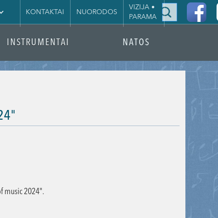
|
VIZIJA •
KONTAKTAI
NUORODOS
PARAMA
INSTRUMENTAI
NATOS
24"
of music 2024".