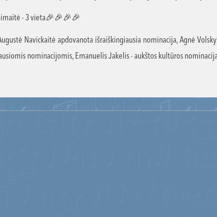
laimaitė - 3 vieta🎉🎉🎉🎉
 Augustė Navickaitė apdovanota išraiškingiausia nominacija, Agnė Volsky
ausiomis nominacijomis, Emanuelis Jakelis - aukštos kultūros nomina