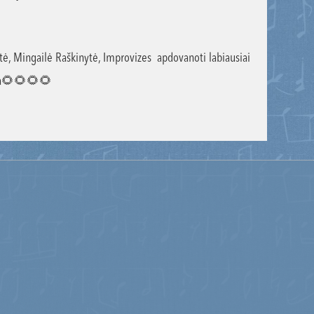
tė, Mingailė Raškinytė, Improvizes apdovanoti labiausiai
cija🌻🌻🌻🌻