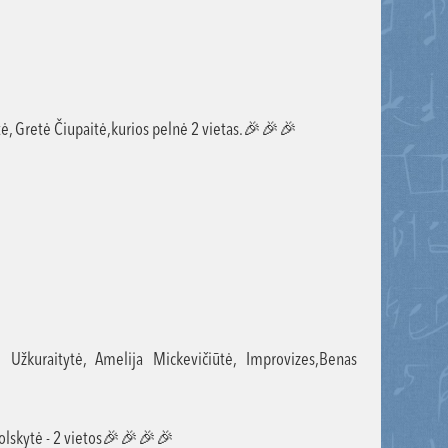
iūtė, Gretė Čiupaitė,kurios pelnė 2 vietas.🎉🎉🎉
ė Užkuraitytė, Amelija Mickevičiūtė, Improvizes,Benas
 Volskytė - 2 vietos🎉🎉🎉🎉