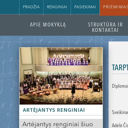
PRADŽIA
RENGINIAI
PASIEKIMAI
PRIĖMIMA
APIE MOKYKLĄ
STRUKTŪRA IR
KONTAKTAI
TARP
Diplomai
Slide 2 of 3.
ARTĖJANTYS RENGINIAI
Sveikina
Artėjantys renginiai šiuo
Adelė Čiu