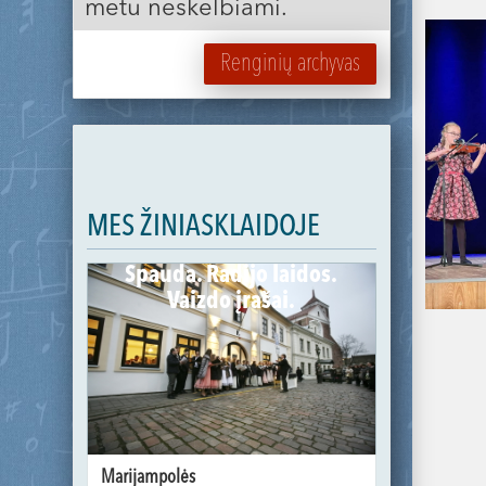
metu neskelbiami.
Renginių archyvas
MES ŽINIASKLAIDOJE
Spauda. Radijo laidos.
Vaizdo įrašai.
Marijampolės