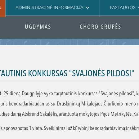
S
ADMINISTRACINĖ INFORMACIJA
PASLAUGOS
UGDYMAS
CHORO GRUPĖS
TAUTINIS KONKURSAS "SVAJONĖS PILDOSI"
8 -29 dieną Daugpilyje vyko tarptautinis konkursas "Svajonės pildosi"
 kuris bendradarbiaudamas su Druskininkų Mikalojaus Čiurlionio meno 
audies dainą Atskrend Sakalėlis, aranžuotą mokytojos Pijos Metrikytės. 
s apdovanotas 1 vieta. Sveikinimai už kūrybinį bendradarbiavimą ir sė