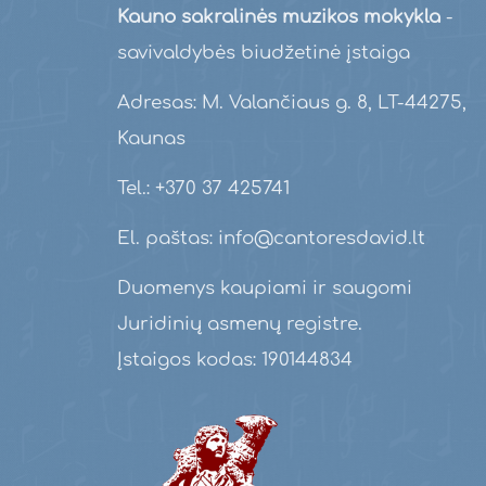
Kauno sakralinės muzikos mokykla
-
savivaldybės biudžetinė įstaiga
Adresas: M. Valančiaus g. 8, LT-44275,
Kaunas
Tel.: +370 37 425741
El. paštas: info@cantoresdavid.lt
Duomenys kaupiami ir saugomi
Juridinių asmenų registre.
Įstaigos kodas: 190144834