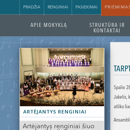
PRADŽIA
RENGINIAI
PASIEKIMAI
PRIĖMIMA
APIE MOKYKLĄ
STRUKTŪRA IR
KONTAKTAI
TARP
Spalio 2
Jakelis,
atliko li
Slide 2 of 3.
ARTĖJANTYS RENGINIAI
Ansambli
Artėjantys renginiai šiuo