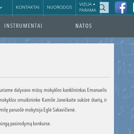
|
VIZIJA •
KONTAKTAI
NUORODOS
PARAMA
INSTRUMENTAI
NATOS
, kuriame dalyvavo mūsų mokyklos kanklininkas Emanuelis
mokyklos smuikininke Kamile Janeikaite sukūrė duetą, ir
Kamilę paruošė mokytoja Eglė Sakavičienė.
kmingą pasirodymą konkurse.