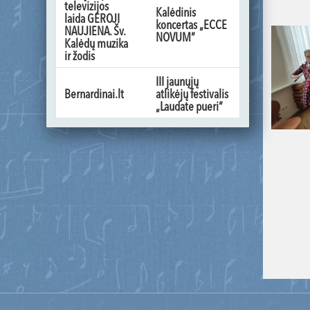
televizijos
Kalėdinis
laida GEROJI
koncertas „ECCE
NAUJIENA. Šv.
NOVUM“
Kalėdų muzika
ir žodis
III jaunųjų
Bernardinai.lt
atlikėjų festivalis
„Laudate pueri“