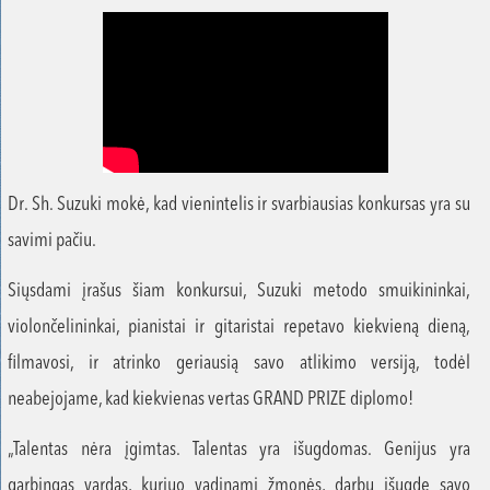
Dr. Sh. Suzuki mokė, kad vienintelis ir svarbiausias konkursas yra su
savimi pačiu.
Siųsdami įrašus šiam konkursui, Suzuki metodo smuikininkai,
violončelininkai, pianistai ir gitaristai repetavo kiekvieną dieną,
filmavosi, ir atrinko geriausią savo atlikimo versiją, todėl
neabejojame, kad kiekvienas vertas GRAND PRIZE diplomo!
„Talentas nėra įgimtas. Talentas yra išugdomas. Genijus yra
garbingas vardas, kuriuo vadinami žmonės, darbu išugdę savo