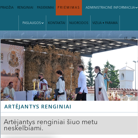
PRADŽIA
RENGINIAI
PASIEKIMAI
PRIĖMIMAS
ADMINISTRACINĖ INFORMACIJA
PASLAUGOS
KONTAKTAI
NUORODOS
VIZIJA • PARAMA
|
LT
EN
ARTĖJANTYS RENGINIAI
Artėjantys renginiai šiuo metu
neskelbiami.