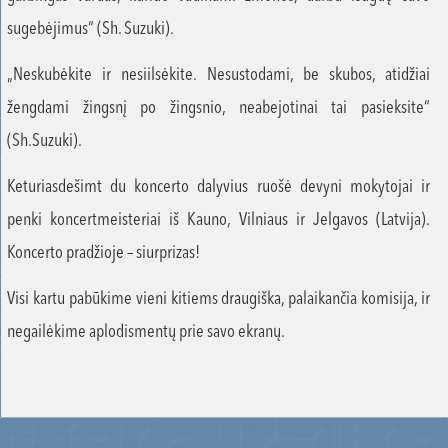
sugebėjimus“ (Sh. Suzuki).
„Neskubėkite ir nesiilsėkite. Nesustodami, be skubos, atidžiai
žengdami žingsnį po žingsnio, neabejotinai tai pasieksite“
(Sh.Suzuki).
Keturiasdešimt du koncerto dalyvius ruošė devyni mokytojai ir
penki koncertmeisteriai iš Kauno, Vilniaus ir Jelgavos (Latvija).
Koncerto pradžioje – siurprizas!
Visi kartu pabūkime vieni kitiems draugiška, palaikančia komisija, ir
negailėkime aplodismentų prie savo ekranų.