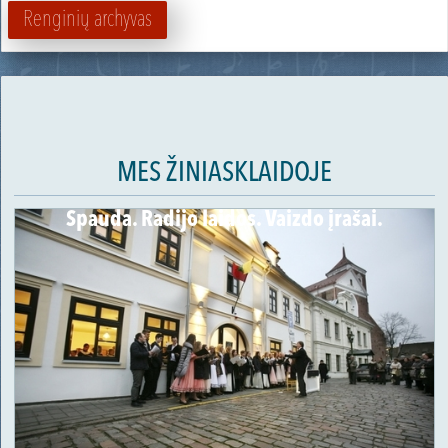
Renginių archyvas
MES ŽINIASKLAIDOJE
Spauda. Radijo laidos. Vaizdo įrašai.