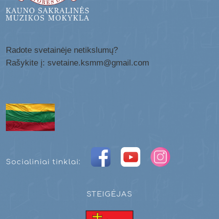
Radote svetainėje netikslumų?
Rašykite į: svetaine.ksmm@gmail.com
Socialiniai tinklai:
STEIGĖJAS