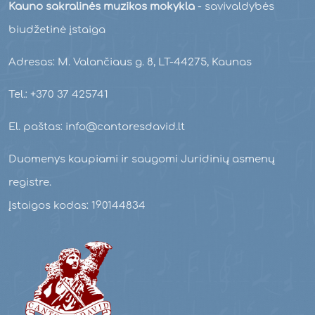
Kauno sakralinės muzikos mokykla
- savivaldybės
biudžetinė įstaiga
Adresas: M. Valančiaus g. 8, LT-44275, Kaunas
Tel.: +370 37 425741
El. paštas: info@cantoresdavid.lt
Duomenys kaupiami ir saugomi Juridinių asmenų
registre.
Įstaigos kodas: 190144834