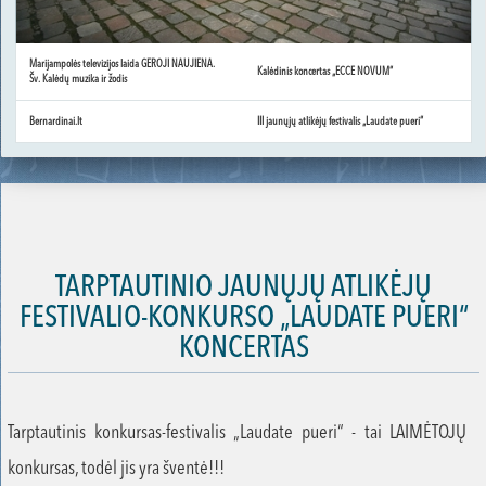
Marijampolės televizijos laida GEROJI NAUJIENA.
Kalėdinis koncertas „ECCE NOVUM“
Šv. Kalėdų muzika ir žodis
Bernardinai.lt
III jaunųjų atlikėjų festivalis „Laudate pueri“
TARPTAUTINIO JAUNŲJŲ ATLIKĖJŲ
FESTIVALIO-KONKURSO „LAUDATE PUERI“
KONCERTAS
Tarptautinis konkursas-festivalis „Laudate pueri“ - tai LAIMĖTOJŲ
konkursas, todėl jis yra šventė!!!