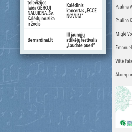
televizijos
Kalėdinis
Paulina V
laida GEROJI
koncertas „ECCE
NAUJIENA. Šv.
NOVUM“
Kalėdų muzika
Paulina K
ir žodis
Miglė Vos
III jaunųjų
Bernardinai.lt
atlikėjų festivalis
„Laudate pueri“
Emanuelis
Viltė Pal
Akomponi