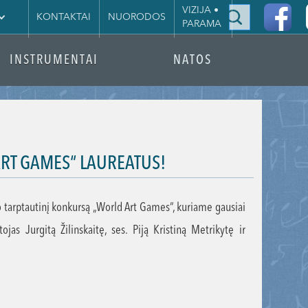
|
VIZIJA •
KONTAKTAI
NUORODOS
PARAMA
INSTRUMENTAI
NATOS
RT GAMES“ LAUREATUS!
 tarptautinį konkursą „World Art Games“, kuriame gausiai
s Jurgitą Žilinskaitę, ses. Piją Kristiną Metrikytę ir