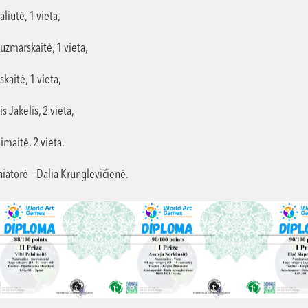
aliūtė, 1 vieta,
uzmarskaitė, 1 vieta,
kaitė, 1 vieta,
 Jakelis, 2 vieta,
aimaitė, 2 vieta.
atorė – Dalia Krunglevičienė.