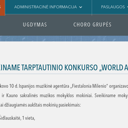
S
ADMINISTRACINĖ INFORMACIJA
PASLAUGOS
UGDYMAS
CHORO GRUPĖS
KINAME TARPTAUTINIO KONKURSO „WORLD A
kovo 10 d. Ispanijos muzikinė agentūra „Fiestalonia Milenio“ organizavo
 ir Kauno sakralinės muzikos mokyklos mokiniai. Sveikiname mokytoja
iai džiaugiamės aukštais mokinių pasiekimais:
dlauskaitė, 1 vieta,