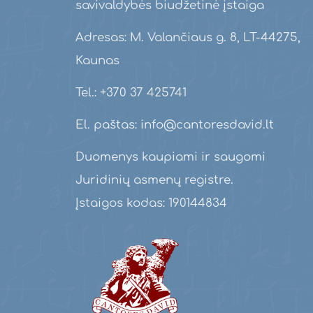
savivaldybės biudžetinė įstaiga
Adresas: M. Valančiaus g. 8, LT-44275,
Kaunas
Tel.: +370 37 425741
El. paštas: info@cantoresdavid.lt
Duomenys kaupiami ir saugomi
Juridinių asmenų registre.
Įstaigos kodas: 190144834