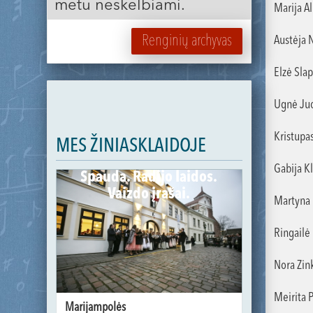
metu neskelbiami.
Marija Al
Renginių archyvas
Austėja N
Elzė Slap
Ugnė Juo
Kristupas
MES ŽINIASKLAIDOJE
Gabija Kl
Spauda. Radijo laidos.
Vaizdo įrašai.
Martyna M
Ringailė
Nora Zink
Meirita P
Marijampolės