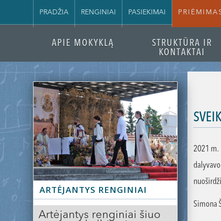
PRADŽIA
RENGINIAI
PASIEKIMAI
PRIĖMIMA
APIE MOKYKLĄ
STRUKTŪRA IR
KONTAKTAI
SVEI
2021 m. 
dalyvavo
nuoširdž
ARTĖJANTYS RENGINIAI
Simona Ši
Artėjantys renginiai šiuo