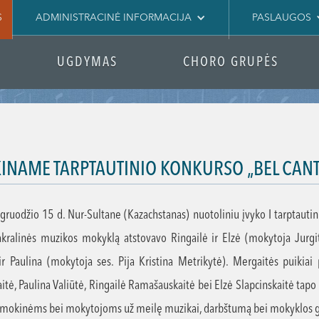
S
ADMINISTRACINĖ INFORMACIJA
PASLAUGOS
UGDYMAS
CHORO GRUPĖS
KINAME TARPTAUTINIO KONKURSO „BEL CANT
gruodžio 15 d. Nur-Sultane (Kazachstanas) nuotoliniu įvyko I tarptautin
kralinės muzikos mokyklą atstovavo Ringailė ir Elzė (mokytoja Jurgit
r Paulina (mokytoja ses. Pija Kristina Metrikytė). Mergaitės puikiai 
itė, Paulina Valiūtė, Ringailė Ramašauskaitė bei Elzė Slapcinskaitė tapo
mokinėms bei mokytojoms už meilę muzikai, darbštumą bei mokyklos g