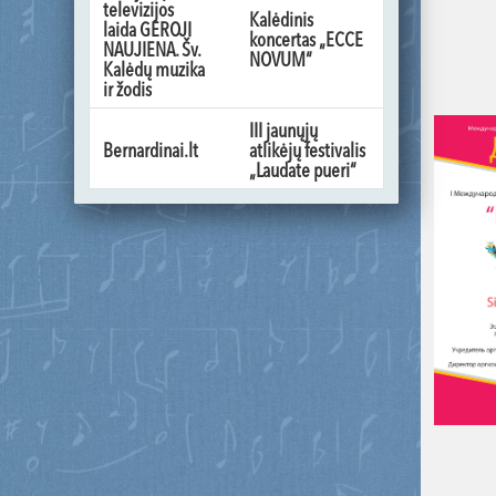
televizijos
Kalėdinis
laida GEROJI
koncertas „ECCE
NAUJIENA. Šv.
NOVUM“
Kalėdų muzika
ir žodis
III jaunųjų
Bernardinai.lt
atlikėjų festivalis
„Laudate pueri“