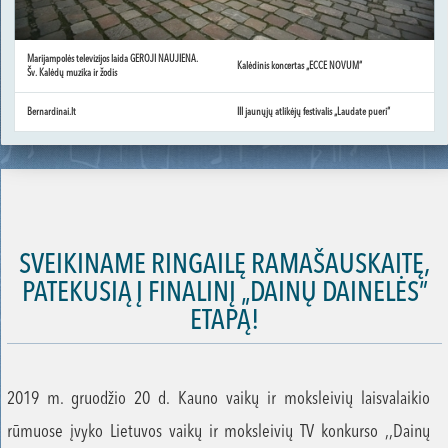
Marijampolės televizijos laida GEROJI NAUJIENA.
Kalėdinis koncertas „ECCE NOVUM“
Šv. Kalėdų muzika ir žodis
Bernardinai.lt
III jaunųjų atlikėjų festivalis „Laudate pueri“
SVEIKINAME RINGAILĘ RAMAŠAUSKAITĘ,
PATEKUSIĄ Į FINALINĮ „DAINŲ DAINELĖS”
ETAPĄ!
2019 m. gruodžio 20 d. Kauno vaikų ir moksleivių laisvalaikio
rūmuose įvyko Lietuvos vaikų ir moksleivių TV konkurso ,,Dainų