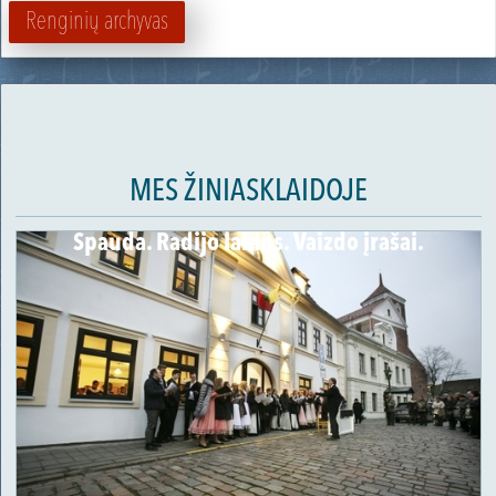
Renginių archyvas
MES ŽINIASKLAIDOJE
Spauda. Radijo laidos. Vaizdo įrašai.