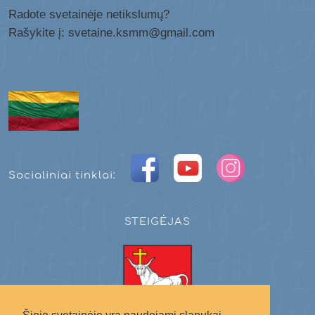
Radote svetainėje netikslumų?
Rašykite į: svetaine.ksmm@gmail.com
Socialiniai tinklai:
STEIGĖJAS