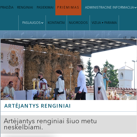
PRADŽIA
RENGINIAI
PASIEKIMAI
PRIĖMIMAS
ADMINISTRACINĖ INFORMACIJA
PASLAUGOS
KONTAKTAI
NUORODOS
VIZIJA • PARAMA
|
LT
EN
ARTĖJANTYS RENGINIAI
Artėjantys renginiai šiuo metu
neskelbiami.