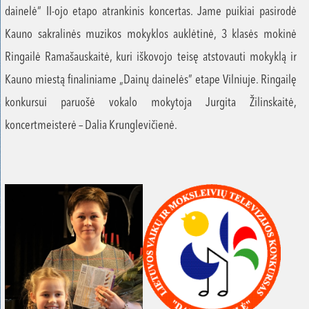
dainelė“ II-ojo etapo atrankinis koncertas. Jame puikiai pasirodė
Kauno sakralinės muzikos mokyklos auklėtinė, 3 klasės mokinė
Ringailė Ramašauskaitė, kuri iškovojo teisę atstovauti mokyklą ir
Kauno miestą finaliniame „Dainų dainelės” etape Vilniuje. Ringailę
konkursui paruošė vokalo mokytoja Jurgita Žilinskaitė,
koncertmeisterė – Dalia Krunglevičienė.