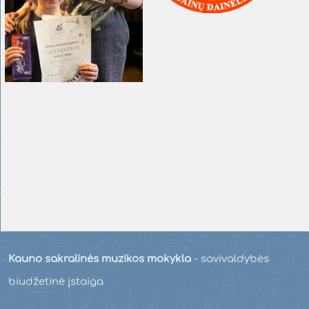
Kauno sakralinės muzikos mokykla
- savivaldybės
biudžetinė įstaiga