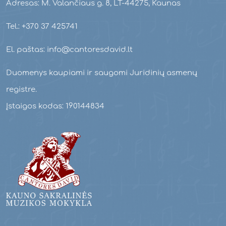
Adresas: M. Valančiaus g. 8, LT-44275, Kaunas
Tel.: +370 37 425741
El. paštas: info@cantoresdavid.lt
Duomenys kaupiami ir saugomi Juridinių asmenų
registre.
Įstaigos kodas: 190144834