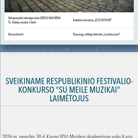
Marijampolės televizijos laida GEROJI NAUJIENA.
Kalėdinis koncertas „ECCE NOVUM“
Šv. Kalėdų muzika ir žodis
Bernardinai.lt
III jaunųjų atlikėjų festivalis „Laudate pueri“
SVEIKINAME RESPUBLIKINIO FESTIVALIO-
KONKURSO "SU MEILE MUZIKAI"
LAIMĖTOJUS
2026 m. gegužės 30 d. Kauno VDU Muzikos akademijoje vyko V-asis