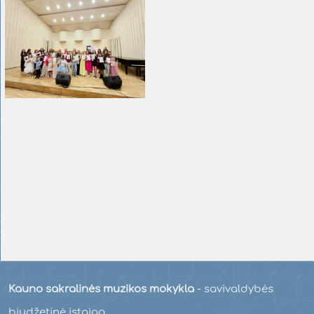
Kauno sakralinės muzikos mokykla
- savivaldybės
biudžetinė įstaiga