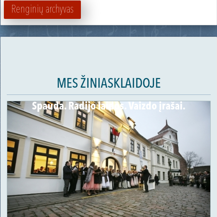
Renginių archyvas
MES ŽINIASKLAIDOJE
Spauda. Radijo laidos. Vaizdo įrašai.