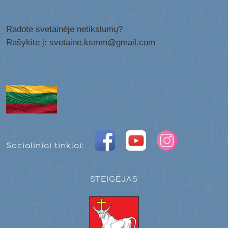
Radote svetainėje netikslumų?
Rašykite į: svetaine.ksmm@gmail.com
Socialiniai tinklai:
STEIGĖJAS