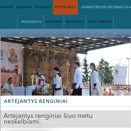
PRADŽIA
RENGINIAI
PASIEKIMAI
PRIĖMIMAS
ADMINISTRACINĖ INFORMACIJA
PASLAUGOS
KONTAKTAI
NUORODOS
VIZIJA • PARAMA
|
LT
EN
ARTĖJANTYS RENGINIAI
Artėjantys renginiai šiuo metu
neskelbiami.