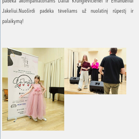
padėka akompaniatoriams Daliai Krunglevičienei ir Emanueliui
Jakeliui.Nuoširdi padėka tėveliams už nuolatinį rūpestį ir
palaikymą!