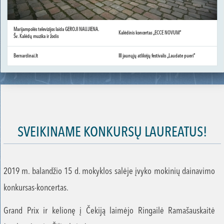
Marijampolės televizijos laida GEROJI NAUJIENA.
Kalėdinis koncertas „ECCE NOVUM“
Šv. Kalėdų muzika ir žodis
Bernardinai.lt
III jaunųjų atlikėjų festivalis „Laudate pueri“
SVEIKINAME KONKURSŲ LAUREATUS!
2019 m. balandžio 15 d. mokyklos salėje įvyko mokinių dainavimo
konkursas-koncertas.
Grand Prix ir kelionę į Čekiją laimėjo Ringailė Ramašauskaitė