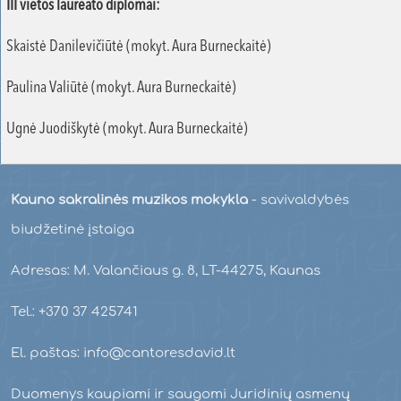
III vietos laureato diplomai:
Skaistė Danilevičiūtė (mokyt. Aura Burneckaitė)
Paulina Valiūtė (mokyt. Aura Burneckaitė)
Ugnė Juodiškytė (mokyt. Aura Burneckaitė)
Kauno sakralinės muzikos mokykla
- savivaldybės
biudžetinė įstaiga
Adresas: M. Valančiaus g. 8, LT-44275, Kaunas
Tel.: +370 37 425741
El. paštas: info@cantoresdavid.lt
Duomenys kaupiami ir saugomi Juridinių asmenų