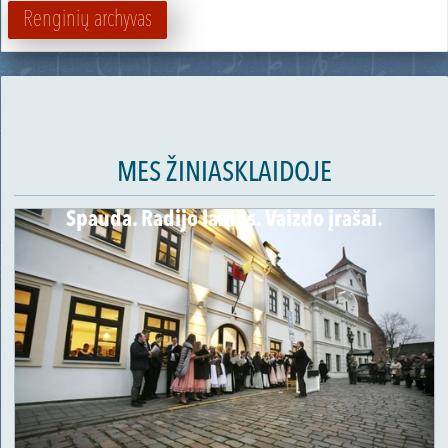
Renginių archyvas
MES ŽINIASKLAIDOJE
Spauda. Radijo laidos. Vaizdo įrašai.