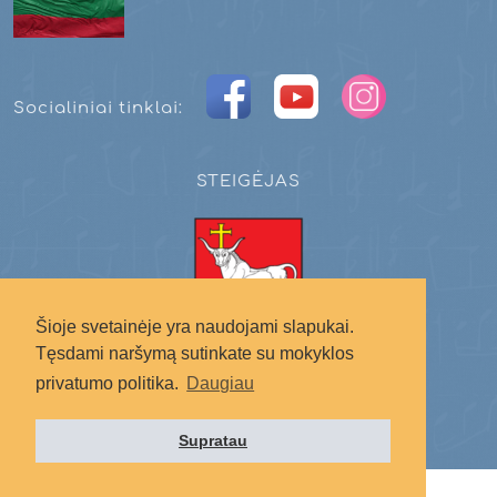
Socialiniai tinklai:
STEIGĖJAS
Šioje svetainėje yra naudojami slapukai.
Tęsdami naršymą sutinkate su mokyklos
Kauno miesto savivaldybė
privatumo politika.
Daugiau
Supratau