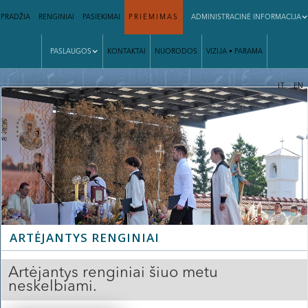
PRADŽIA
RENGINIAI
PASIEKIMAI
PRIĖMIMAS
ADMINISTRACINĖ INFORMACIJA
PASLAUGOS
KONTAKTAI
NUORODOS
VIZIJA • PARAMA
|
LT
EN
ARTĖJANTYS RENGINIAI
Artėjantys renginiai šiuo metu
neskelbiami.