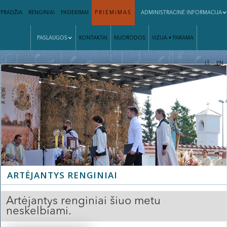
PRADŽIA
RENGINIAI
PASIEKIMAI
PRIĖMIMAS
ADMINISTRACINĖ INFORMACIJA
PASLAUGOS
KONTAKTAI
NUORODOS
VIZIJA • PARAMA
|
LT
EN
ARTĖJANTYS RENGINIAI
Artėjantys renginiai šiuo metu
neskelbiami.