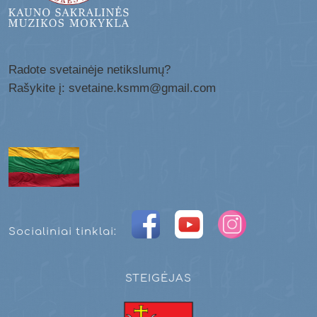
Radote svetainėje netikslumų?
Rašykite į: svetaine.ksmm@gmail.com
Socialiniai tinklai:
STEIGĖJAS