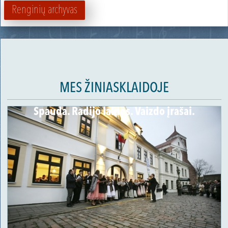
Renginių archyvas
MES ŽINIASKLAIDOJE
Spauda. Radijo laidos. Vaizdo įrašai.