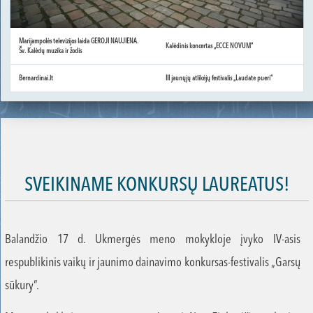
Marijampolės televizijos laida GEROJI NAUJIENA.
Kalėdinis koncertas „ECCE NOVUM“
Šv. Kalėdų muzika ir žodis
Bernardinai.lt
III jaunųjų atlikėjų festivalis „Laudate pueri“
SVEIKINAME KONKURSŲ LAUREATUS!
Balandžio 17 d. Ukmergės meno mokykloje įvyko IV-asis
respublikinis vaikų ir jaunimo dainavimo konkursas-festivalis „Garsų
sūkury”.