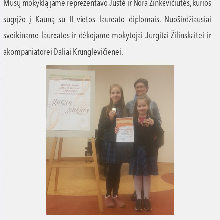
Mūsų mokyklą jame reprezentavo Justė ir Nora Zinkevičiūtės, kurios
sugrįžo į Kauną su II vietos laureato diplomais. Nuoširdžiausiai
sveikiname laureates ir dėkojame mokytojai Jurgitai Žilinskaitei ir
akompaniatorei Daliai Krunglevičienei.