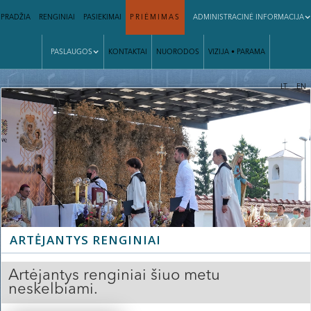
PRADŽIA
RENGINIAI
PASIEKIMAI
PRIĖMIMAS
ADMINISTRACINĖ INFORMACIJA
PASLAUGOS
KONTAKTAI
NUORODOS
VIZIJA • PARAMA
|
LT
EN
ARTĖJANTYS RENGINIAI
Artėjantys renginiai šiuo metu
neskelbiami.