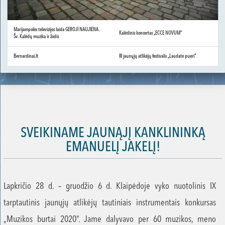
Marijampolės televizijos laida GEROJI NAUJIENA.
Kalėdinis koncertas „ECCE NOVUM“
Šv. Kalėdų muzika ir žodis
Bernardinai.lt
III jaunųjų atlikėjų festivalis „Laudate pueri“
SVEIKINAME JAUNĄJĮ KANKLININKĄ
EMANUELĮ JAKELĮ!
Lapkričio 28 d. – gruodžio 6 d. Klaipėdoje vyko nuotolinis IX
tarptautinis jaunųjų atlikėjų tautiniais instrumentais konkursas
„Muzikos burtai 2020“. Jame dalyvavo per 60 muzikos, meno