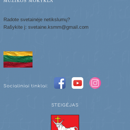
Radote svetainėje netikslumų?
Rašykite į: svetaine.ksmm@gmail.com
Socialiniai tinklai:
STEIGĖJAS