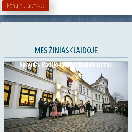
Renginių archyvas
MES ŽINIASKLAIDOJE
Spauda. Radijo laidos. Vaizdo įrašai.