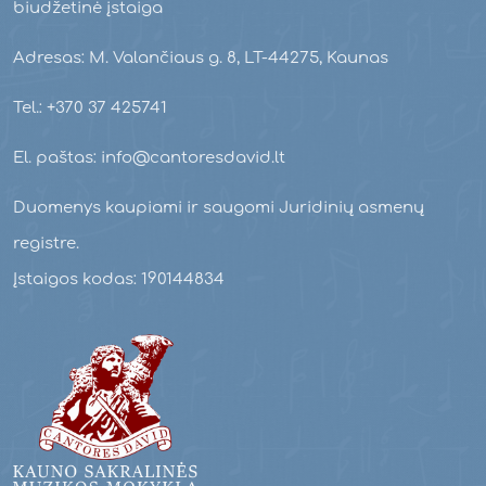
biudžetinė įstaiga
Adresas: M. Valančiaus g. 8, LT-44275, Kaunas
Tel.: +370 37 425741
El. paštas: info@cantoresdavid.lt
Duomenys kaupiami ir saugomi Juridinių asmenų
registre.
Įstaigos kodas: 190144834