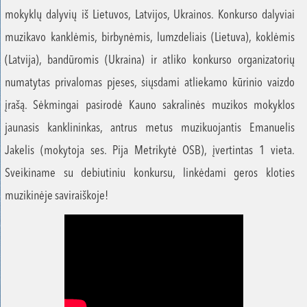
mokyklų dalyvių iš Lietuvos, Latvijos, Ukrainos. Konkurso dalyviai
muzikavo kanklėmis, birbynėmis, lumzdeliais (Lietuva), koklėmis
(Latvija), bandūromis (Ukraina) ir atliko konkurso organizatorių
numatytas privalomas pjeses, siųsdami atliekamo kūrinio vaizdo
įrašą. Sėkmingai pasirodė Kauno sakralinės muzikos mokyklos
jaunasis kanklininkas, antrus metus muzikuojantis Emanuelis
Jakelis (mokytoja ses. Pija Metrikytė OSB), įvertintas 1 vieta.
Sveikiname su debiutiniu konkursu, linkėdami geros kloties
muzikinėje saviraiškoje!