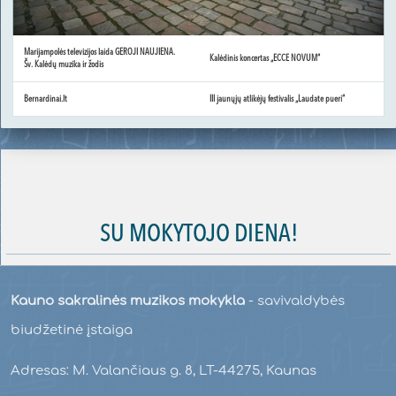
Marijampolės televizijos laida GEROJI NAUJIENA.
Kalėdinis koncertas „ECCE NOVUM“
Šv. Kalėdų muzika ir žodis
Bernardinai.lt
III jaunųjų atlikėjų festivalis „Laudate pueri“
SU MOKYTOJO DIENA!
Kauno sakralinės muzikos mokykla
- savivaldybės
biudžetinė įstaiga
Adresas: M. Valančiaus g. 8, LT-44275, Kaunas