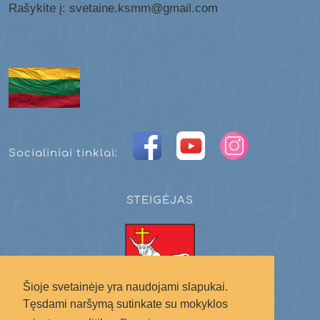
Rašykite į: svetaine.ksmm@gmail.com
Socialiniai tinklai:
STEIGĖJAS
Šioje svetainėje yra naudojami slapukai.
Tęsdami naršymą sutinkate su mokyklos
Kauno miesto savivaldybė