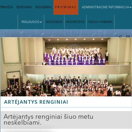
PRADŽIA
RENGINIAI
PASIEKIMAI
PRIĖMIMAS
ADMINISTRACINĖ INFORMACIJA
PASLAUGOS
KONTAKTAI
NUORODOS
VIZIJA • PARAMA
|
LT
EN
Slide 2 of 3.
ARTĖJANTYS RENGINIAI
Artėjantys renginiai šiuo metu
neskelbiami.