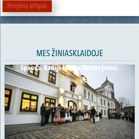
Renginių archyvas
MES ŽINIASKLAIDOJE
Spauda. Radijo laidos. Vaizdo įrašai.