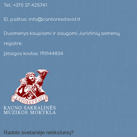
Tel.: +370 37 425741
El. paštas: info@cantoresdavid.lt
Duomenys kaupiami ir saugomi Juridinių asmenų
registre.
Įstaigos kodas: 190144834
Radote svetainėje netikslumų?