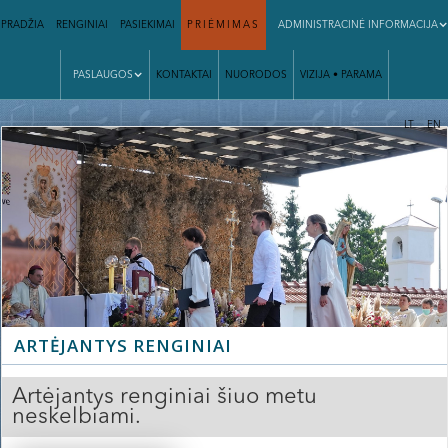
PRADŽIA
RENGINIAI
PASIEKIMAI
PRIĖMIMAS
ADMINISTRACINĖ INFORMACIJA
PASLAUGOS
KONTAKTAI
NUORODOS
VIZIJA • PARAMA
|
LT
EN
ARTĖJANTYS RENGINIAI
Artėjantys renginiai šiuo metu
neskelbiami.