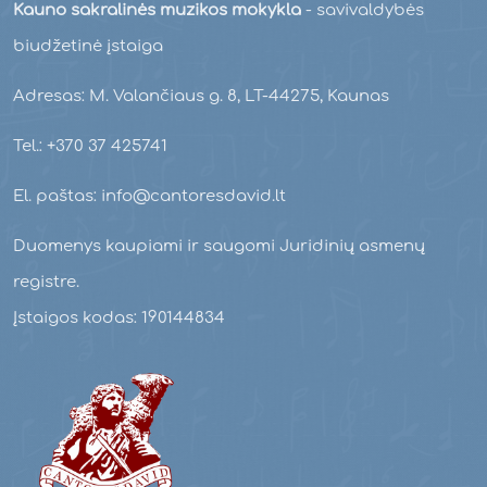
Kauno sakralinės muzikos mokykla
- savivaldybės
biudžetinė įstaiga
Adresas: M. Valančiaus g. 8, LT-44275, Kaunas
Tel.: +370 37 425741
El. paštas: info@cantoresdavid.lt
Duomenys kaupiami ir saugomi Juridinių asmenų
registre.
Įstaigos kodas: 190144834