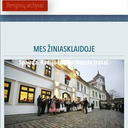
Renginių archyvas
MES ŽINIASKLAIDOJE
Spauda. Radijo laidos. Vaizdo įrašai.