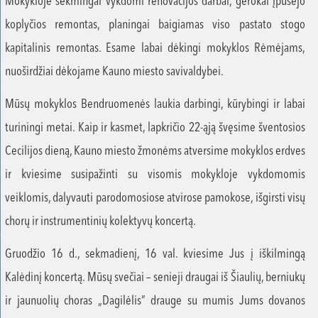
Mokykloje sėkmingai vykdomi renovacijos darbai, gerokai įpusėjo
koplyčios remontas, planingai baigiamas viso pastato stogo
kapitalinis remontas. Esame labai dėkingi mokyklos Rėmėjams,
nuoširdžiai dėkojame Kauno miesto savivaldybei.
Mūsų mokyklos Bendruomenės laukia darbingi, kūrybingi ir labai
turiningi metai. Kaip ir kasmet, lapkričio 22-ąją švęsime šventosios
Cecilijos dieną, Kauno miesto žmonėms atversime mokyklos erdves
ir kviesime susipažinti su visomis mokykloje vykdomomis
veiklomis, dalyvauti parodomosiose atvirose pamokose, išgirsti visų
chorų ir instrumentinių kolektyvų koncertą.
Gruodžio 16 d., sekmadienį, 16 val. kviesime Jus į iškilmingą
Kalėdinį koncertą. Mūsų svečiai – senieji draugai iš Šiaulių, berniukų
ir jaunuolių choras „Dagilėlis” drauge su mumis Jums dovanos