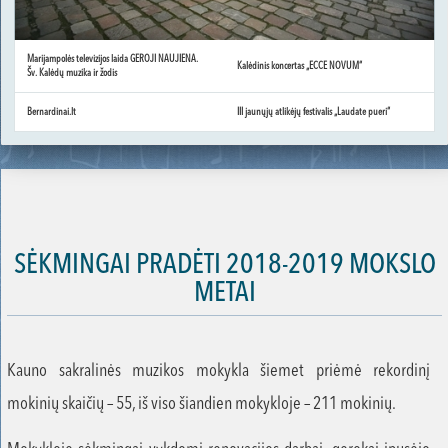
Marijampolės televizijos laida GEROJI NAUJIENA.
Kalėdinis koncertas „ECCE NOVUM“
Šv. Kalėdų muzika ir žodis
Bernardinai.lt
III jaunųjų atlikėjų festivalis „Laudate pueri“
SĖKMINGAI PRADĖTI 2018-2019 MOKSLO
METAI
Kauno sakralinės muzikos mokykla šiemet priėmė rekordinį
mokinių skaičių – 55, iš viso šiandien mokykloje – 211 mokinių.