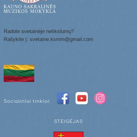
Radote svetainėje netikslumų?
Rašykite į: svetaine.ksmm@gmail.com
Socialiniai tinklai:
STEIGĖJAS