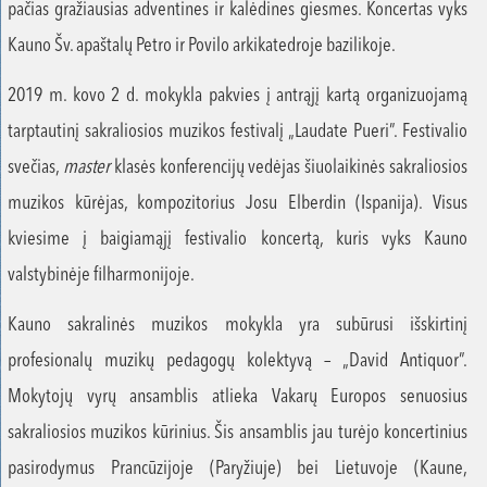
pačias gražiausias adventines ir kalėdines giesmes. Koncertas vyks
Kauno Šv. apaštalų Petro ir Povilo arkikatedroje bazilikoje.
2019 m. kovo 2 d. mokykla pakvies į antrąjį kartą organizuojamą
tarptautinį sakraliosios muzikos festivalį „Laudate Pueri”. Festivalio
svečias,
master
klasės konferencijų vedėjas šiuolaikinės sakraliosios
muzikos kūrėjas, kompozitorius Josu Elberdin (Ispanija). Visus
kviesime į baigiamąjį festivalio koncertą, kuris vyks Kauno
valstybinėje filharmonijoje.
Kauno sakralinės muzikos mokykla yra subūrusi išskirtinį
profesionalų muzikų pedagogų kolektyvą – „David Antiquor”.
Mokytojų vyrų ansamblis atlieka Vakarų Europos senuosius
sakraliosios muzikos kūrinius. Šis ansamblis jau turėjo koncertinius
pasirodymus Prancūzijoje (Paryžiuje) bei Lietuvoje (Kaune,