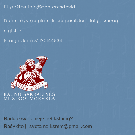
El. paštas: info@cantoresdavid.lt
Duomenys kaupiami ir saugomi Juridinių asmenų
registre.
Įstaigos kodas: 190144834
Radote svetainėje netikslumų?
Rašykite į: svetaine.ksmm@gmail.com