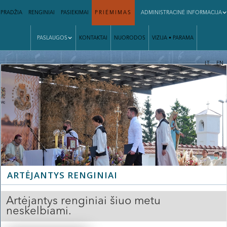
PRADŽIA
RENGINIAI
PASIEKIMAI
PRIĖMIMAS
ADMINISTRACINĖ INFORMACIJA
PASLAUGOS
KONTAKTAI
NUORODOS
VIZIJA • PARAMA
|
LT
EN
ARTĖJANTYS RENGINIAI
Artėjantys renginiai šiuo metu
neskelbiami.