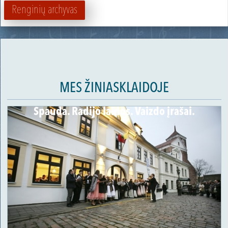
Renginių archyvas
MES ŽINIASKLAIDOJE
Spauda. Radijo laidos. Vaizdo įrašai.