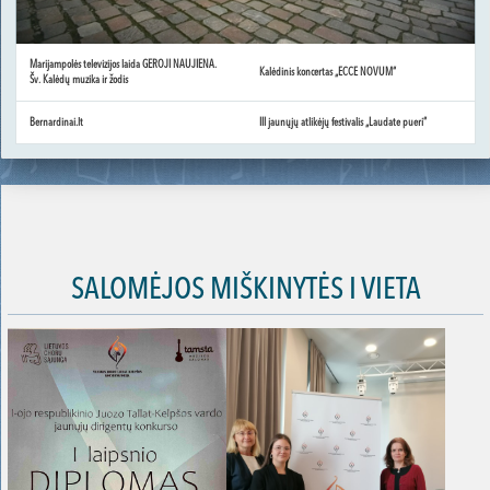
Marijampolės televizijos laida GEROJI NAUJIENA.
Kalėdinis koncertas „ECCE NOVUM“
Šv. Kalėdų muzika ir žodis
Bernardinai.lt
III jaunųjų atlikėjų festivalis „Laudate pueri“
SALOMĖJOS MIŠKINYTĖS I VIETA