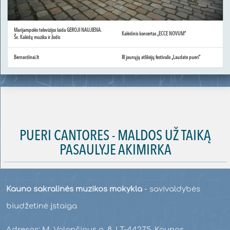
Marijampolės televizijos laida GEROJI NAUJIENA.
Kalėdinis koncertas „ECCE NOVUM“
Šv. Kalėdų muzika ir žodis
Bernardinai.lt
III jaunųjų atlikėjų festivalis „Laudate pueri“
PUERI CANTORES - MALDOS UŽ TAIKĄ
PASAULYJE AKIMIRKA
Kauno sakralinės muzikos mokykla
- savivaldybės
biudžetinė įstaiga
Adresas: M. Valančiaus g. 8, LT-44275, Kaunas