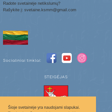
Radote svetainėje netikslumų?
Rašykite į: svetaine.ksmm@gmail.com
Socialiniai tinklai:
STEIGĖJAS
Šioje svetainėje yra naudojami slapukai.