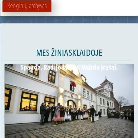
Renginių archyvas
MES ŽINIASKLAIDOJE
Spauda. Radijo laidos. Vaizdo įrašai.