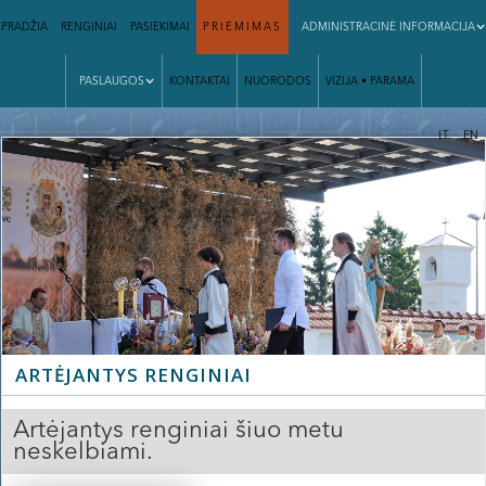
PRADŽIA
RENGINIAI
PASIEKIMAI
PRIĖMIMAS
ADMINISTRACINĖ INFORMACIJA
PASLAUGOS
KONTAKTAI
NUORODOS
VIZIJA • PARAMA
|
LT
EN
ARTĖJANTYS RENGINIAI
Artėjantys renginiai šiuo metu
neskelbiami.