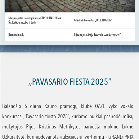
Marijampolės televizijos laida GEROJI NAUJIENA.
Kalėdinis koncertas „ECCE NOVUM“
Šv. Kalėdų muzika ir žodis
Bernardinai.lt
III jaunųjų atlikėjų festivalis „Laudate pueri“
,,PAVASARIO FIESTA 2025”
Balandžio 5 dieną Kauno pramogų klube OAZĖ vyko vokalo
konkursas ,,Pavasario fiesta 2025”, kuriame puikiai pasirodė mūsų
mokytojos Pijos Kristinos Metrikytės paruošta mokinė Luknė
Užkuraitytė, kuri apdovanota aukščiausiu įvertinimu - GRAND PRIX