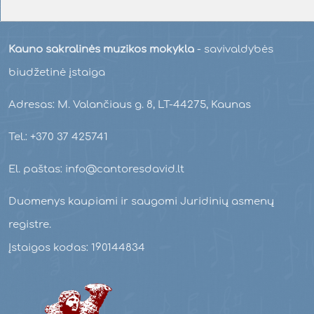
Kauno sakralinės muzikos mokykla
- savivaldybės
biudžetinė įstaiga
Adresas: M. Valančiaus g. 8, LT-44275, Kaunas
Tel.: +370 37 425741
El. paštas: info@cantoresdavid.lt
Duomenys kaupiami ir saugomi Juridinių asmenų
registre.
Įstaigos kodas: 190144834