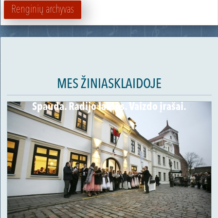
Renginių archyvas
MES ŽINIASKLAIDOJE
Spauda. Radijo laidos. Vaizdo įrašai.