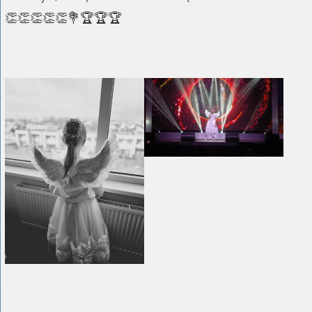
👏👏👏👏👏💐🏆🏆🏆