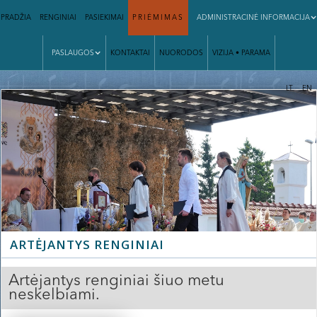
PRADŽIA
RENGINIAI
PASIEKIMAI
PRIĖMIMAS
ADMINISTRACINĖ INFORMACIJA
PASLAUGOS
KONTAKTAI
NUORODOS
VIZIJA • PARAMA
|
LT
EN
ARTĖJANTYS RENGINIAI
Artėjantys renginiai šiuo metu
neskelbiami.