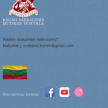
Radote svetainėje netikslumų?
Rašykite į: svetaine.ksmm@gmail.com
Socialiniai tinklai: