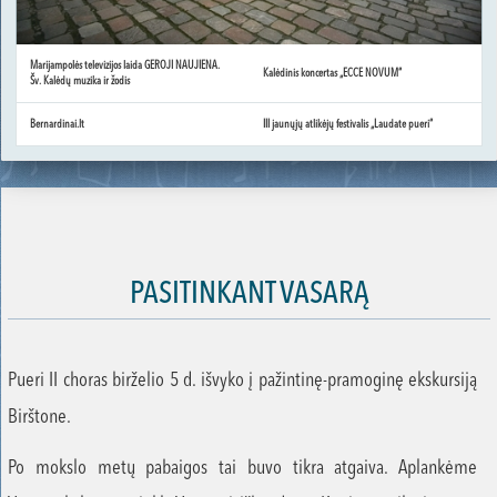
Marijampolės televizijos laida GEROJI NAUJIENA.
Kalėdinis koncertas „ECCE NOVUM“
Šv. Kalėdų muzika ir žodis
Bernardinai.lt
III jaunųjų atlikėjų festivalis „Laudate pueri“
PASITINKANT VASARĄ
Pueri II choras birželio 5 d. išvyko į pažintinę-pramoginę ekskursiją
Birštone.
Po mokslo metų pabaigos tai buvo tikra atgaiva. Aplankėme