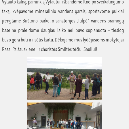
Vytauto kalną, paminklą Vytautui, išbandėme Kneipo sveikatingumo
taką, kvėpavome mineralinio vandens garais, sportavome puikiai
įrengtame Birštono parke, o sanatorijos „Tulpė” vandens pramogų
baseine praleidome daugiau laiko nei buvo suplanuota – tiesiog
buvo gera būti ir ilsėtis kartu. Dėkojame mus lydėjusiems mokytojai
Rasai Palšauskienei ir choristės Smiltės tėčiui Sauliui!