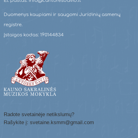
El. paštas: info@cantoresdavid.lt
Duomenys kaupiami ir saugomi Juridinių asmenų
registre.
Įstaigos kodas: 190144834
Radote svetainėje netikslumų?
Rašykite į: svetaine.ksmm@gmail.com