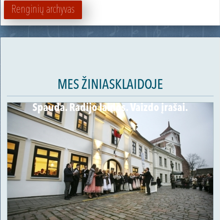
Renginių archyvas
MES ŽINIASKLAIDOJE
Spauda. Radijo laidos. Vaizdo įrašai.