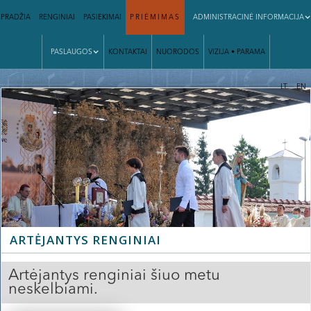
PRADŽIA
RENGINIAI
PASIEKIMAI
PRIĖMIMAS
ADMINISTRACINĖ INFORMACIJA
PASLAUGOS
KONTAKTAI
NUORODOS
VIZIJA • PARAMA
|
LT
EN
ARTĖJANTYS RENGINIAI
Artėjantys renginiai šiuo metu
neskelbiami.