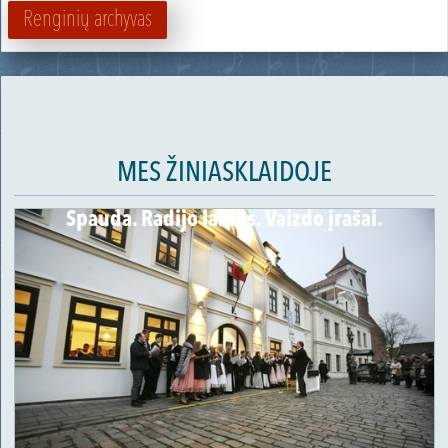
Renginių archyvas
MES ŽINIASKLAIDOJE
Spauda. Radijo laidos. Vaizdo įrašai.