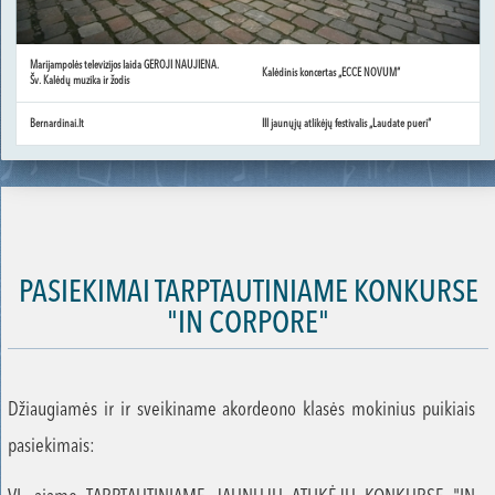
Marijampolės televizijos laida GEROJI NAUJIENA.
Kalėdinis koncertas „ECCE NOVUM“
Šv. Kalėdų muzika ir žodis
Bernardinai.lt
III jaunųjų atlikėjų festivalis „Laudate pueri“
PASIEKIMAI TARPTAUTINIAME KONKURSE
"IN CORPORE"
Džiaugiamės ir ir sveikiname akordeono klasės mokinius puikiais
pasiekimais: