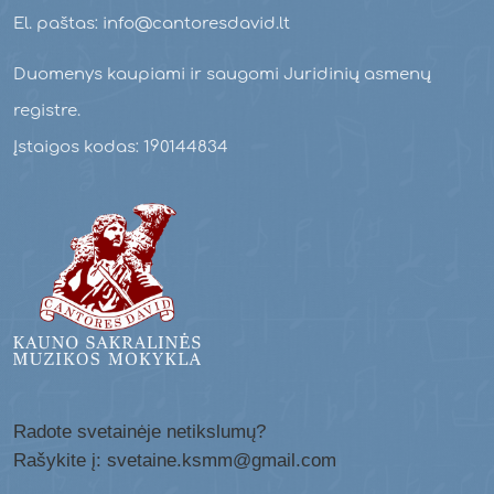
El. paštas: info@cantoresdavid.lt
Duomenys kaupiami ir saugomi Juridinių asmenų
registre.
Įstaigos kodas: 190144834
Radote svetainėje netikslumų?
Rašykite į: svetaine.ksmm@gmail.com