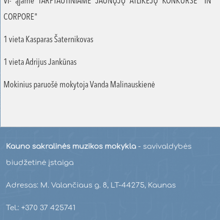
VI- ąjame TARPTAUTINIAME JAUNŲJŲ ATLIKĖJŲ KONKURSE "IN
CORPORE"
1 vieta Kasparas Šaternikovas
1 vieta Adrijus Jankūnas
Mokinius paruošė mokytoja Vanda Malinauskienė
Kauno sakralinės muzikos mokykla
- savivaldybės
biudžetinė įstaiga
Adresas: M. Valančiaus g. 8, LT-44275, Kaunas
Tel.: +370 37 425741