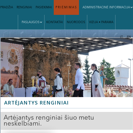
PRADŽIA
RENGINIAI
PASIEKIMAI
PRIĖMIMAS
ADMINISTRACINĖ INFORMACIJA
PASLAUGOS
KONTAKTAI
NUORODOS
VIZIJA • PARAMA
|
LT
EN
ARTĖJANTYS RENGINIAI
Artėjantys renginiai šiuo metu
neskelbiami.