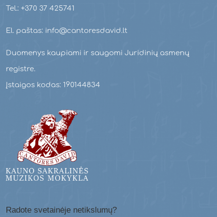
Tel.: +370 37 425741
El. paštas: info@cantoresdavid.lt
Duomenys kaupiami ir saugomi Juridinių asmenų
registre.
Įstaigos kodas: 190144834
Radote svetainėje netikslumų?