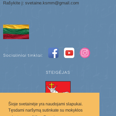
Rašykite į: svetaine.ksmm@gmail.com
Socialiniai tinklai:
STEIGĖJAS
Šioje svetainėje yra naudojami slapukai.
Tęsdami naršymą sutinkate su mokyklos
Kauno miesto savivaldybė