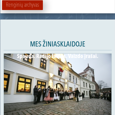
Renginių archyvas
MES ŽINIASKLAIDOJE
Spauda. Radijo laidos. Vaizdo įrašai.