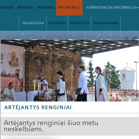
PRADŽIA
RENGINIAI
PASIEKIMAI
PRIĖMIMAS
ADMINISTRACINĖ INFORMACIJA
PASLAUGOS
KONTAKTAI
NUORODOS
VIZIJA • PARAMA
|
LT
EN
ARTĖJANTYS RENGINIAI
Artėjantys renginiai šiuo metu
neskelbiami.