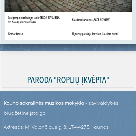
Marijampolės televizijos laida GEROJI NAUJIENA.
Kalėdinis koncertas „ECCE NOVUM“
Šv. Kalėdų muzika ir žodis
Bernardinai.lt
III jaunųjų atlikėjų festivalis „Laudate pueri“
PARODA "ROPLIŲ ĮKVĖPTA"
Kauno sakralinės muzikos mokykla
- savivaldybės
biudžetinė įstaiga
Adresas: M. Valančiaus g. 8, LT-44275, Kaunas