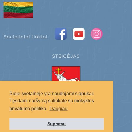
Socialiniai tinklai:
STEIGĖJAS
Šioje svetainėje yra naudojami slapukai.
Tęsdami naršymą sutinkate su mokyklos
Kauno miesto savivaldybė
privatumo politika.
Daugiau
Supratau