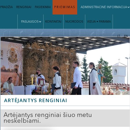
PRADŽIA
RENGINIAI
PASIEKIMAI
PRIĖMIMAS
ADMINISTRACINĖ INFORMACIJA
PASLAUGOS
KONTAKTAI
NUORODOS
VIZIJA • PARAMA
|
LT
EN
ARTĖJANTYS RENGINIAI
Artėjantys renginiai šiuo metu
neskelbiami.