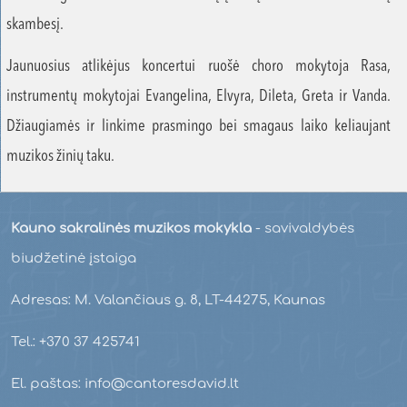
skambesį.
Jaunuosius atlikėjus koncertui ruošė choro mokytoja Rasa,
instrumentų mokytojai Evangelina, Elvyra, Dileta, Greta ir Vanda.
Džiaugiamės ir linkime prasmingo bei smagaus laiko keliaujant
muzikos žinių taku.
Kauno sakralinės muzikos mokykla
- savivaldybės
biudžetinė įstaiga
Adresas: M. Valančiaus g. 8, LT-44275, Kaunas
Tel.: +370 37 425741
El. paštas: info@cantoresdavid.lt