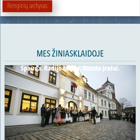
Renginių archyvas
MES ŽINIASKLAIDOJE
Spauda. Radijo laidos. Vaizdo įrašai.