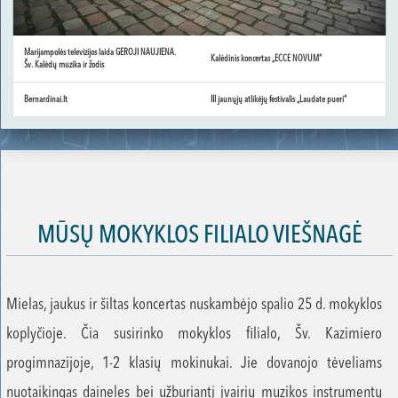
Marijampolės televizijos laida GEROJI NAUJIENA.
Kalėdinis koncertas „ECCE NOVUM“
Šv. Kalėdų muzika ir žodis
Bernardinai.lt
III jaunųjų atlikėjų festivalis „Laudate pueri“
MŪSŲ MOKYKLOS FILIALO VIEŠNAGĖ
Mielas, jaukus ir šiltas koncertas nuskambėjo spalio 25 d. mokyklos
koplyčioje. Čia susirinko mokyklos filialo, Šv. Kazimiero
progimnazijoje, 1-2 klasių mokinukai. Jie dovanojo tėveliams
nuotaikingas daineles bei užburiantį įvairių muzikos instrumentų