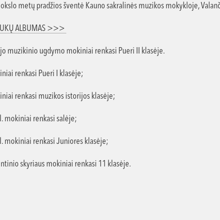
kslo metų pradžios šventė Kauno sakralinės muzikos mokykloje, Valanči
UKŲ ALBUMAS >>>
jo muzikinio ugdymo mokiniai renkasi Pueri II klasėje.
iniai renkasi Pueri I klasėje;
iniai renkasi muzikos istorijos klasėje;
kl. mokiniai renkasi salėje;
 kl. mokiniai renkasi Juniores klasėje;
tinio skyriaus mokiniai renkasi 11 klasėje.
i