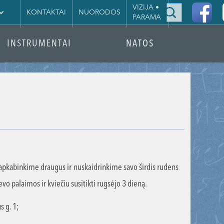
|
VIZIJA •
KONTAKTAI
NUORODOS
PARAMA
INSTRUMENTAI
NATOS
 apkabinkime draugus ir nuskaidrinkime savo širdis rudens
o palaimos ir kviečiu susitikti rugsėjo 3 dieną.
s g. 1;