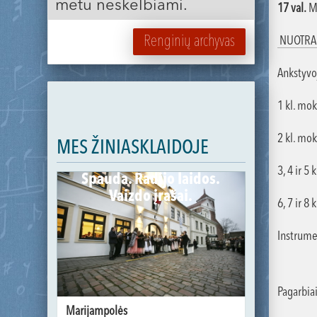
metu neskelbiami.
17 val.
Mo
Renginių archyvas
NUOTRA
Ankstyvo
1 kl. mok
2 kl. mok
MES ŽINIASKLAIDOJE
3, 4 ir 5 
Spauda. Radijo laidos.
Vaizdo įrašai.
6, 7 ir 8
Instrumen
Pagarbia
Marijampolės