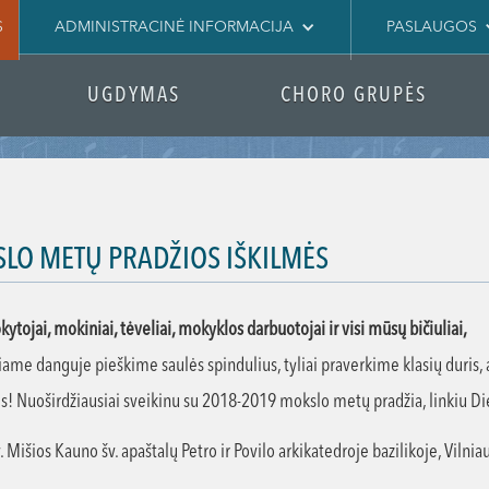
S
ADMINISTRACINĖ INFORMACIJA
PASLAUGOS
UGDYMAS
CHORO GRUPĖS
LO METŲ PRADŽIOS IŠKILMĖS
ytojai, mokiniai, tėveliai, mokyklos darbuotojai ir visi mūsų bičiuliai,
iame danguje pieškime saulės spindulius, tyliai praverkime klasių duris,
! Nuoširdžiausiai sveikinu su 2018-2019 mokslo metų pradžia, linkiu Diev
. Mišios Kauno šv. apaštalų Petro ir Povilo arkikatedroje bazilikoje, Vilniau