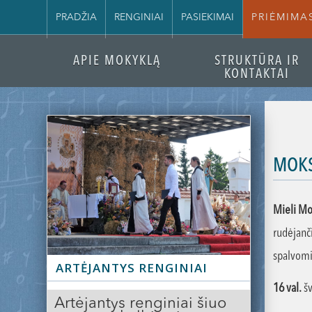
PRADŽIA
RENGINIAI
PASIEKIMAI
PRIĖMIMA
APIE MOKYKLĄ
STRUKTŪRA IR
KONTAKTAI
MOKS
Mieli Mok
rudėjanč
spalvomis
ARTĖJANTYS RENGINIAI
16 val.
šv
Artėjantys renginiai šiuo