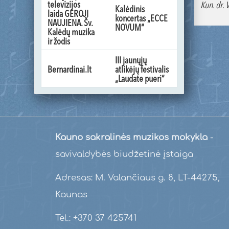
televizijos
Kun. dr. 
Kalėdinis
laida GEROJI
koncertas „ECCE
NAUJIENA. Šv.
NOVUM“
Kalėdų muzika
ir žodis
III jaunųjų
Bernardinai.lt
atlikėjų festivalis
„Laudate pueri“
Kauno sakralinės muzikos mokykla
-
savivaldybės biudžetinė įstaiga
Adresas: M. Valančiaus g. 8, LT-44275,
Kaunas
Tel.: +370 37 425741