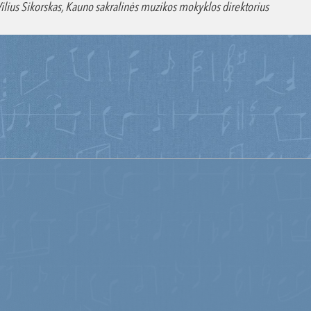
Vilius Sikorskas, Kauno sakralinės muzikos mokyklos direktorius