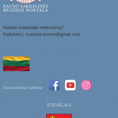
Radote svetainėje netikslumų?
Rašykite į: svetaine.ksmm@gmail.com
Socialiniai tinklai:
STEIGĖJAS