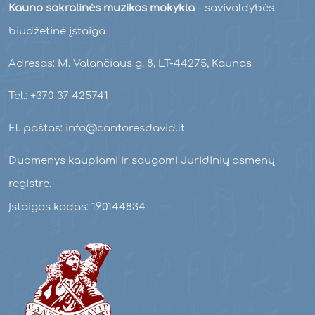
Kauno sakralinės muzikos mokykla
- savivaldybės
biudžetinė įstaiga
Adresas: M. Valančiaus g. 8, LT-44275, Kaunas
Tel.: +370 37 425741
El. paštas: info@cantoresdavid.lt
Duomenys kaupiami ir saugomi Juridinių asmenų
registre.
Įstaigos kodas: 190144834