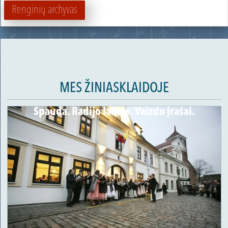
Renginių archyvas
MES ŽINIASKLAIDOJE
Spauda. Radijo laidos. Vaizdo įrašai.