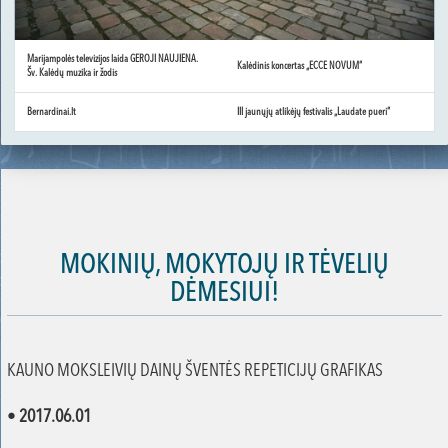
Marijampolės televizijos laida GEROJI NAUJIENA.
Kalėdinis koncertas „ECCE NOVUM“
Šv. Kalėdų muzika ir žodis
Bernardinai.lt
III jaunųjų atlikėjų festivalis „Laudate pueri“
MOKINIŲ, MOKYTOJŲ IR TĖVELIŲ
DĖMESIUI!
KAUNO MOKSLEIVIŲ DAINŲ ŠVENTĖS REPETICIJŲ GRAFIKAS
•
2017.06.01