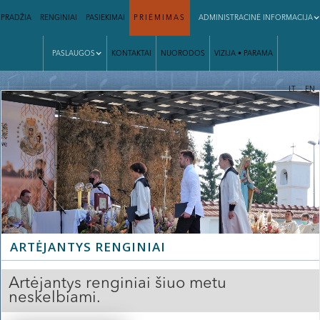
PRADŽIA
RENGINIAI
PASIEKIMAI
PRIĖMIMAS
ADMINISTRACINĖ INFORMACIJA
PASLAUGOS
KONTAKTAI
NUORODOS
VIZIJA • PARAMA
|
LT
EN
ARTĖJANTYS RENGINIAI
Artėjantys renginiai šiuo metu
neskelbiami.