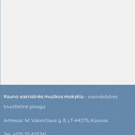
Kauno sakralinės muzikos mokykla
- savivaldybės
biudžetinė įstaiga
Adresas: M. Valančiaus g. 8, LT-44275, Kaunas
Tel.: +370 37 425741