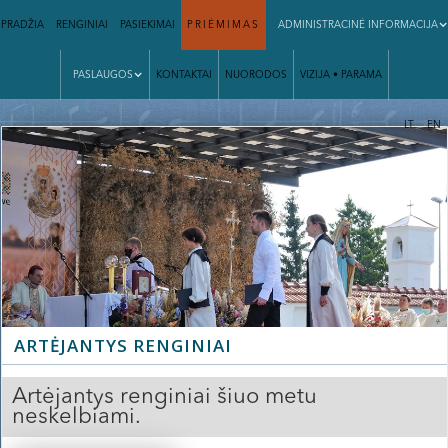
PRADŽIA
RENGINIAI
PASIEKIMAI
PRIĖMIMAS
ADMINISTRACINĖ INFORMACIJA
PASLAUGOS
KONTAKTAI
NUORODOS
VIZIJA • PARAMA
|
LT
EN
ARTĖJANTYS RENGINIAI
Artėjantys renginiai šiuo metu
neskelbiami.