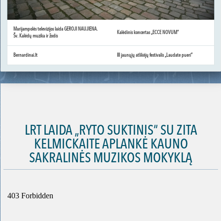
Marijampolės televizijos laida GEROJI NAUJIENA.
Kalėdinis koncertas „ECCE NOVUM“
Šv. Kalėdų muzika ir žodis
Bernardinai.lt
III jaunųjų atlikėjų festivalis „Laudate pueri“
LRT LAIDA „RYTO SUKTINIS“ SU ZITA
KELMICKAITE APLANKĖ KAUNO
SAKRALINĖS MUZIKOS MOKYKLĄ