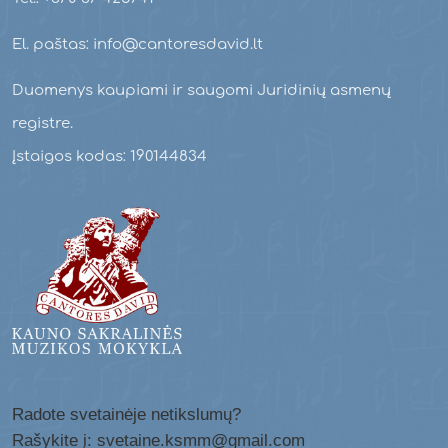
El. paštas: info@cantoresdavid.lt
Duomenys kaupiami ir saugomi Juridinių asmenų
registre.
Įstaigos kodas: 190144834
Radote svetainėje netikslumų?
Rašykite į: svetaine.ksmm@gmail.com