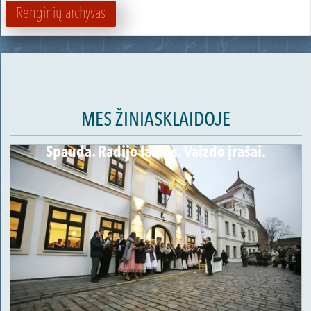
Renginių archyvas
MES ŽINIASKLAIDOJE
Spauda. Radijo laidos. Vaizdo įrašai.