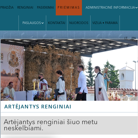
PRADŽIA
RENGINIAI
PASIEKIMAI
PRIĖMIMAS
ADMINISTRACINĖ INFORMACIJA
PASLAUGOS
KONTAKTAI
NUORODOS
VIZIJA • PARAMA
|
LT
EN
ARTĖJANTYS RENGINIAI
Artėjantys renginiai šiuo metu
neskelbiami.