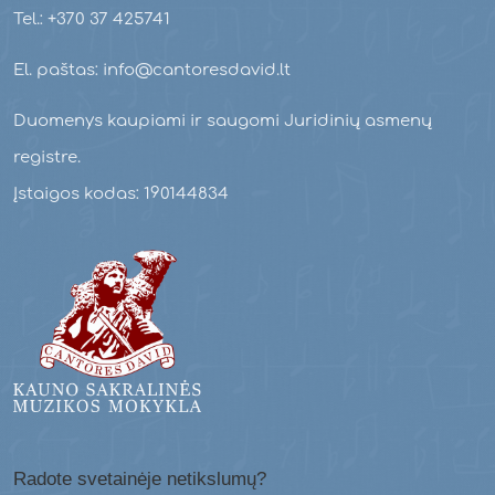
Tel.: +370 37 425741
El. paštas: info@cantoresdavid.lt
Duomenys kaupiami ir saugomi Juridinių asmenų
registre.
Įstaigos kodas: 190144834
Radote svetainėje netikslumų?