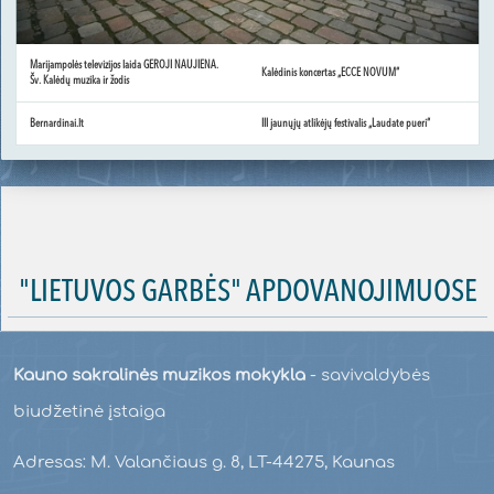
Marijampolės televizijos laida GEROJI NAUJIENA.
Kalėdinis koncertas „ECCE NOVUM“
Šv. Kalėdų muzika ir žodis
Bernardinai.lt
III jaunųjų atlikėjų festivalis „Laudate pueri“
"LIETUVOS GARBĖS" APDOVANOJIMUOSE
Kauno sakralinės muzikos mokykla
- savivaldybės
biudžetinė įstaiga
Adresas: M. Valančiaus g. 8, LT-44275, Kaunas