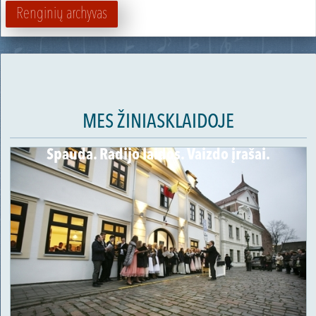
Renginių archyvas
MES ŽINIASKLAIDOJE
Spauda. Radijo laidos. Vaizdo įrašai.