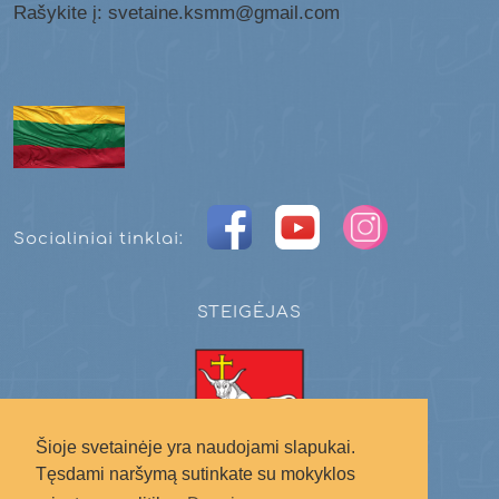
Rašykite į: svetaine.ksmm@gmail.com
Socialiniai tinklai:
STEIGĖJAS
Šioje svetainėje yra naudojami slapukai.
Tęsdami naršymą sutinkate su mokyklos
Kauno miesto savivaldybė