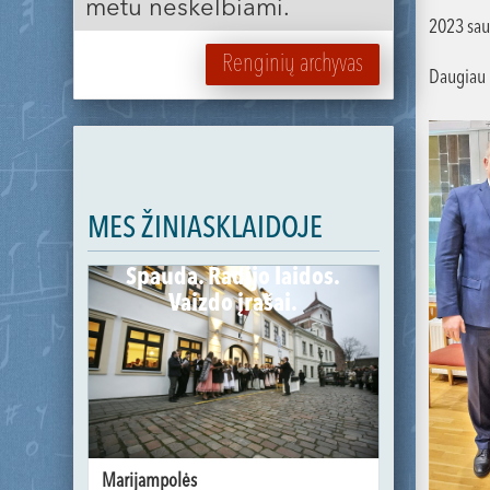
metu neskelbiami.
2023 sau
Renginių archyvas
Daugiau 
MES ŽINIASKLAIDOJE
Spauda. Radijo laidos.
Vaizdo įrašai.
Marijampolės