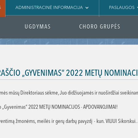
S
ADMINISTRACINĖ INFORMACIJA
PASLAUGOS
UGDYMAS
CHORO GRUPĖS
RAŠČIO „GYVENIMAS“ 2022 METŲ NOMINACI
mės mūsų Direktoriaus sėkme, Juo didžiuojamės ir nuoširdžiai sveikina
čio „Gyvenimas“ 2022 METŲ NOMINACIJOS - APDOVANOJIMAI!
ventimą žmonėms, meilės ir gerų darbų pavyzdį - kun. VILIUI Sikorskui