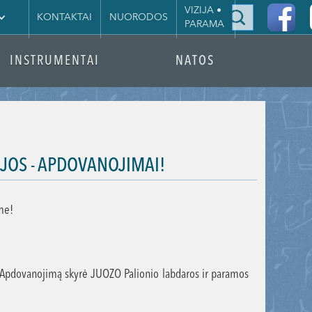
|
VIZIJA •
KONTAKTAI
NUORODOS
PARAMA
INSTRUMENTAI
NATOS
JOS - APDOVANOJIMAI!
me!
. Apdovanojimą skyrė JUOZO Palionio labdaros ir paramos