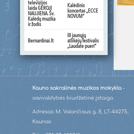
televizijos
Kalėdinis
laida GEROJI
koncertas „ECCE
NAUJIENA. Šv.
NOVUM“
Kalėdų muzika
ir žodis
III jaunųjų
Bernardinai.lt
atlikėjų festivalis
„Laudate pueri“
Kauno sakralinės muzikos mokykla
-
savivaldybės biudžetinė įstaiga
Adresas: M. Valančiaus g. 8, LT-44275,
Kaunas