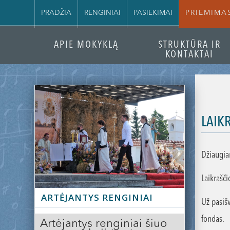
PRADŽIA
RENGINIAI
PASIEKIMAI
PRIĖMIMA
APIE MOKYKLĄ
STRUKTŪRA IR
KONTAKTAI
LAIK
Džiaugia
Laikraš
ARTĖJANTYS RENGINIAI
Už pasiš
fondas.
Artėjantys renginiai šiuo