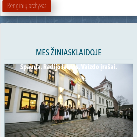
Renginių archyvas
MES ŽINIASKLAIDOJE
Spauda. Radijo laidos. Vaizdo įrašai.