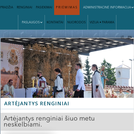
PRADŽIA
RENGINIAI
PASIEKIMAI
PRIĖMIMAS
ADMINISTRACINĖ INFORMACIJA
PASLAUGOS
KONTAKTAI
NUORODOS
VIZIJA • PARAMA
|
LT
EN
ARTĖJANTYS RENGINIAI
Artėjantys renginiai šiuo metu
neskelbiami.