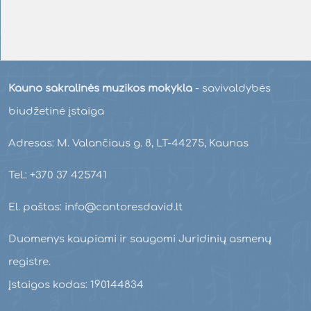
Kauno sakralinės muzikos mokykla
- savivaldybės
biudžetinė įstaiga
Adresas: M. Valančiaus g. 8, LT-44275, Kaunas
Tel.: +370 37 425741
El. paštas: info@cantoresdavid.lt
Duomenys kaupiami ir saugomi Juridinių asmenų
registre.
Įstaigos kodas: 190144834