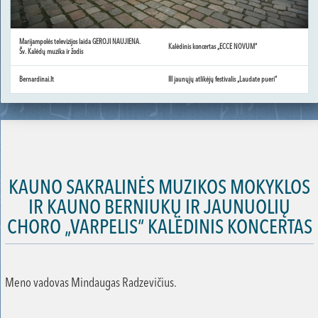
Marijampolės televizijos laida GEROJI NAUJIENA.
Kalėdinis koncertas „ECCE NOVUM“
Šv. Kalėdų muzika ir žodis
Bernardinai.lt
III jaunųjų atlikėjų festivalis „Laudate pueri“
KAUNO SAKRALINĖS MUZIKOS MOKYKLOS
IR KAUNO BERNIUKŲ IR JAUNUOLIŲ
CHORO „VARPELIS“ KALĖDINIS KONCERTAS
Meno vadovas Mindaugas Radzevičius.