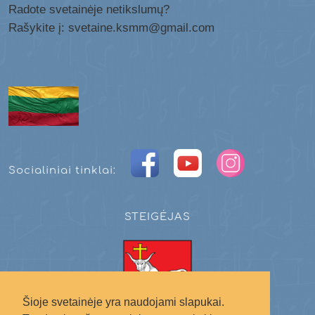
Radote svetainėje netikslumų?
Rašykite į: svetaine.ksmm@gmail.com
Socialiniai tinklai:
STEIGĖJAS
Šioje svetainėje yra naudojami slapukai.