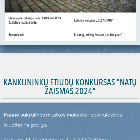
Marijampolės televizijos laida GEROJI NAUJIENA.
Kalėdinis koncertas „ECCE NOVUM“
Šv. Kalėdų muzika ir žodis
Bernardinai.lt
III jaunųjų atlikėjų festivalis „Laudate pueri“
KANKLININKŲ ETIUDŲ KONKURSAS "NATŲ
ŽAISMAS 2024"
Kauno sakralinės muzikos mokykla
- savivaldybės
biudžetinė įstaiga
Adresas: M. Valančiaus g. 8, LT-44275, Kaunas