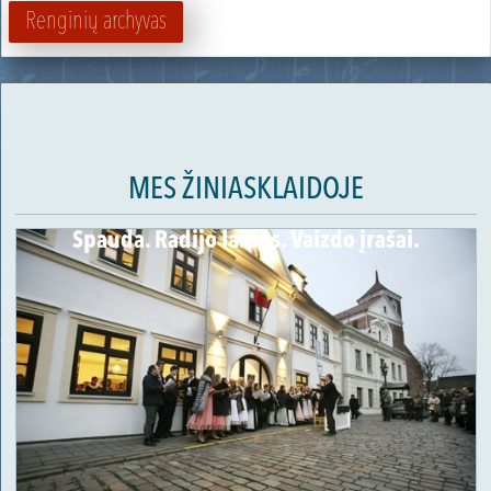
Renginių archyvas
MES ŽINIASKLAIDOJE
Spauda. Radijo laidos. Vaizdo įrašai.