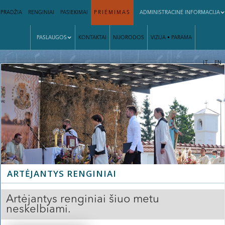
PRADŽIA
RENGINIAI
PASIEKIMAI
PRIĖMIMAS
ADMINISTRACINĖ INFORMACIJA
PASLAUGOS
KONTAKTAI
NUORODOS
VIZIJA • PARAMA
|
LT
EN
ARTĖJANTYS RENGINIAI
Artėjantys renginiai šiuo metu
neskelbiami.