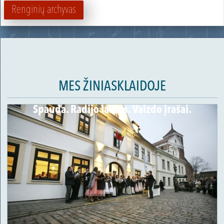
Renginių archyvas
MES ŽINIASKLAIDOJE
Spauda. Radijo laidos. Vaizdo įrašai.