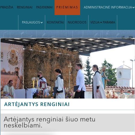
PRADŽIA
RENGINIAI
PASIEKIMAI
PRIĖMIMAS
ADMINISTRACINĖ INFORMACIJA
PASLAUGOS
KONTAKTAI
NUORODOS
VIZIJA • PARAMA
|
LT
EN
ARTĖJANTYS RENGINIAI
Artėjantys renginiai šiuo metu
neskelbiami.