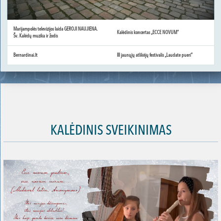
Marijampolės televizijos laida GEROJI NAUJIENA.
Kalėdinis koncertas „ECCE NOVUM“
Šv. Kalėdų muzika ir žodis
Bernardinai.lt
III jaunųjų atlikėjų festivalis „Laudate pueri“
KALĖDINIS SVEIKINIMAS