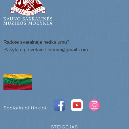
Radote svetainėje netikslumų?
Rašykite į: svetaine.ksmm@gmail.com
Socialiniai tinklai:
STEIGĖJAS