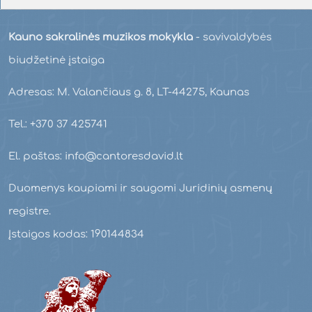
Kauno sakralinės muzikos mokykla
- savivaldybės
biudžetinė įstaiga
Adresas: M. Valančiaus g. 8, LT-44275, Kaunas
Tel.: +370 37 425741
El. paštas: info@cantoresdavid.lt
Duomenys kaupiami ir saugomi Juridinių asmenų
registre.
Įstaigos kodas: 190144834