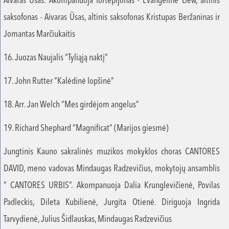
Aivaras Ūsas. Akompanuoja fortepijonas - Evangeline Liew, altinis
saksofonas - Aivaras Ūsas, altinis saksofonas Kristupas Beržaninas ir
Jomantas Marčiukaitis
16. Juozas Naujalis “Tyliąją naktį”
17. John Rutter “Kalėdinė lopšinė”
18. Arr. Jan Welch “Mes girdėjom angelus”
19. Richard Shephard “Magnificat” (Marijos giesmė)
Jungtinis Kauno sakralinės muzikos mokyklos choras CANTORES
DAVID, meno vadovas Mindaugas Radzevičius, mokytojų ansamblis
” CANTORES URBIS”. Akompanuoja Dalia Krunglevičienė, Povilas
Padleckis, Dileta Kubilienė, Jurgita Otienė. Diriguoja Ingrida
Tarvydienė, Julius Šidlauskas, Mindaugas Radzevičius