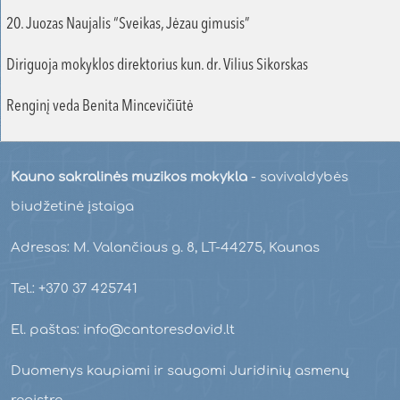
20. Juozas Naujalis “Sveikas, Jėzau gimusis”
Diriguoja mokyklos direktorius kun. dr. Vilius Sikorskas
Renginį veda Benita Mincevičiūtė
Kauno sakralinės muzikos mokykla
- savivaldybės
biudžetinė įstaiga
Adresas: M. Valančiaus g. 8, LT-44275, Kaunas
Tel.: +370 37 425741
El. paštas: info@cantoresdavid.lt
Duomenys kaupiami ir saugomi Juridinių asmenų