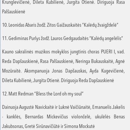
Krunglevičienė, Dileta Kubilienė, Jurgita Otienė. Diriguoja Rasa
Palšauskienė
10. Leonidas Abaris žodž. Zitos Gaižauskaitės “Kalėdų žvaigždelė”
11. Gediminas Purlys žodž. Lauros Gedgaudaitės “Kalėdų angelėlis”
Kauno sakralinės muzikos mokyklos jungtinis choras PUERI I, vad.
Reda Dapšauskienė, Rasa Palšauskienė, Neringa Bukauskaitė, Agnė
Mozūraitė. Akompanuoja Jonas Dapšauskas, Ayda Kugevičienė,
Dileta Kubilienė, Jurgita Otienė. Diriguoja Reda Dapšauskienė
12. Matt Redman “Bless the Lord oh my soul”
Dainuoja Augustė Navickaitė ir Luknė Vaičiūnaitė, Emanuelis Jakelis
- kanklės, Bernardas Mickevičius violončelė, ukulėlės Benas
Jakubsonas, Gretė Sirūnavičiūtė ir Simona Mockutė