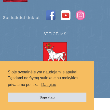
Socialiniai tinklai:
STEIGĖJAS
Šioje svetainėje yra naudojami slapukai.
Kauno miesto savivaldybė
Tęsdami naršymą sutinkate su mokyklos
privatumo politika.
Daugiau
Supratau