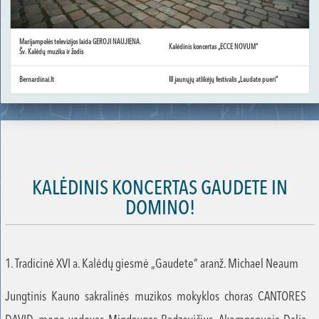
Marijampolės televizijos laida GEROJI NAUJIENA.
Kalėdinis koncertas „ECCE NOVUM“
Šv. Kalėdų muzika ir žodis
Bernardinai.lt
III jaunųjų atlikėjų festivalis „Laudate pueri“
KALĖDINIS KONCERTAS GAUDETE IN
DOMINO!
1. Tradicinė XVI a. Kalėdų giesmė „Gaudete“ aranž. Michael Neaum
Jungtinis Kauno sakralinės muzikos mokyklos choras CANTORES