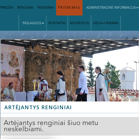
PRADŽIA
RENGINIAI
PASIEKIMAI
PRIĖMIMAS
ADMINISTRACINĖ INFORMACIJA
PASLAUGOS
KONTAKTAI
NUORODOS
VIZIJA • PARAMA
|
LT
EN
ARTĖJANTYS RENGINIAI
Artėjantys renginiai šiuo metu
neskelbiami.