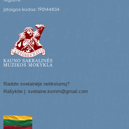
registre.
Įstaigos kodas: 190144834
Radote svetainėje netikslumų?
Rašykite į: svetaine.ksmm@gmail.com