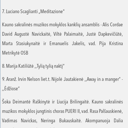
7. Luciano Scaglianti „Meditazione"
Kauno sakralinės muzikos mokyklos kanklių ansamblis - Alis Cordae
David Augustė Navickaitė, Viltė Palaimaitė, Justė Dapkevičiūtė,
Marta Stasiukynaitė ir Emanuelis Jakelis, vad. Pija Kristina
Metrikytė OSB
8. Marija Katiliūtė ,,Tylią tylią naktį“
9. Aranž. Irvin Nelson liet.t. Nijolė Jautakienė ,,Away in a manger“ -
,,Ėdžiose“
Šoka Deimantė Raškinytė ir Liucija Brilingaitė. Kauno sakralinės
muzikos mokyklos jungtinis choras PUERI II, vad. Rasa Palšauskienė,
Vadimas Navickas, Neringa Bukauskaitė. Akompanuoja Dalia