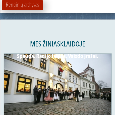
Renginių archyvas
MES ŽINIASKLAIDOJE
Spauda. Radijo laidos. Vaizdo įrašai.