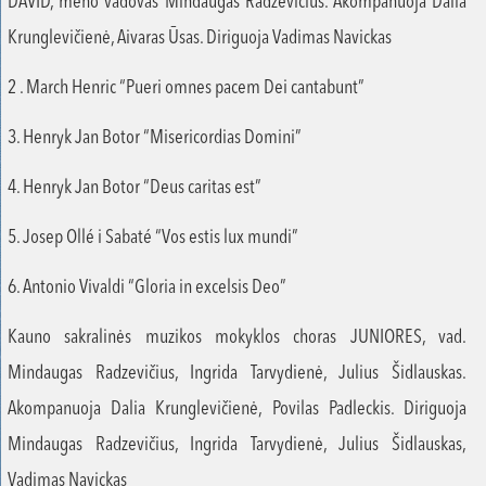
DAVID, meno vadovas Mindaugas Radzevičius. Akompanuoja Dalia
Krunglevičienė, Aivaras Ūsas. Diriguoja Vadimas Navickas
2 . March Henric “Pueri omnes pacem Dei cantabunt”
3. Henryk Jan Botor “Misericordias Domini”
4. Henryk Jan Botor “Deus caritas est”
5. Josep Ollé i Sabaté “Vos estis lux mundi”
6. Antonio Vivaldi “Gloria in excelsis Deo”
Kauno sakralinės muzikos mokyklos choras JUNIORES, vad.
Mindaugas Radzevičius, Ingrida Tarvydienė, Julius Šidlauskas.
Akompanuoja Dalia Krunglevičienė, Povilas Padleckis. Diriguoja
Mindaugas Radzevičius, Ingrida Tarvydienė, Julius Šidlauskas,
Vadimas Navickas