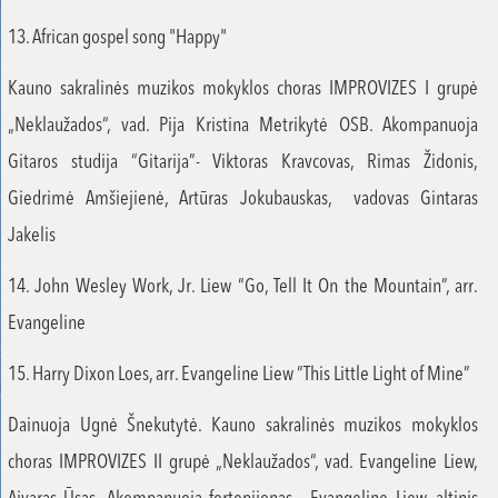
13. African gospel song "Happy"
Kauno sakralinės muzikos mokyklos choras IMPROVIZES I grupė
„Neklaužados“, vad. Pija Kristina Metrikytė OSB. Akompanuoja
Gitaros studija “Gitarija”- Viktoras Kravcovas, Rimas Židonis,
Giedrimė Amšiejienė, Artūras Jokubauskas, vadovas Gintaras
Jakelis
14. John Wesley Work, Jr. Liew “Go, Tell It On the Mountain”, arr.
Evangeline
15. Harry Dixon Loes, arr. Evangeline Liew “This Little Light of Mine”
Dainuoja Ugnė Šnekutytė. Kauno sakralinės muzikos mokyklos
choras IMPROVIZES II grupė „Neklaužados“, vad. Evangeline Liew,