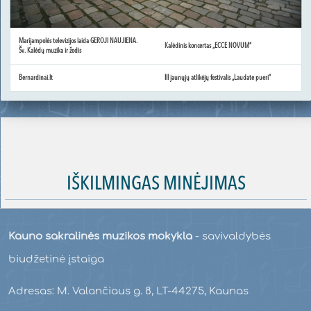
Marijampolės televizijos laida GEROJI NAUJIENA.
Kalėdinis koncertas „ECCE NOVUM“
Šv. Kalėdų muzika ir žodis
Bernardinai.lt
III jaunųjų atlikėjų festivalis „Laudate pueri“
IŠKILMINGAS MINĖJIMAS
Kauno sakralinės muzikos mokykla
- savivaldybės
biudžetinė įstaiga
Adresas: M. Valančiaus g. 8, LT-44275, Kaunas