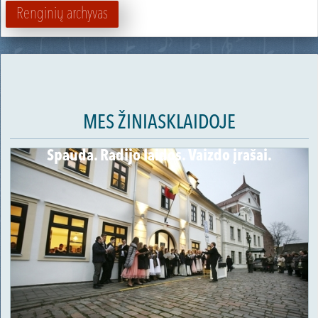
Renginių archyvas
MES ŽINIASKLAIDOJE
Spauda. Radijo laidos. Vaizdo įrašai.