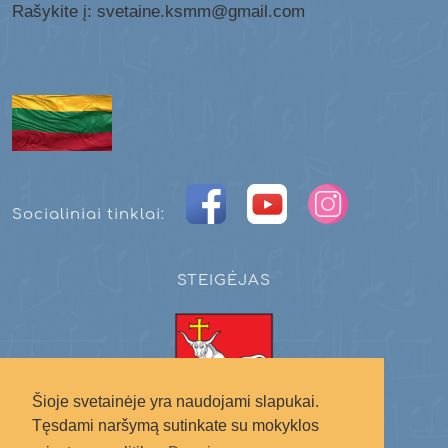
Rašykite į: svetaine.ksmm@gmail.com
Socialiniai tinklai:
STEIGĖJAS
Šioje svetainėje yra naudojami slapukai.
Tęsdami naršymą sutinkate su mokyklos
Kauno miesto savivaldybė