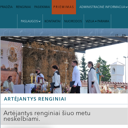
PRADŽIA
RENGINIAI
PASIEKIMAI
PRIĖMIMAS
ADMINISTRACINĖ INFORMACIJA
PASLAUGOS
KONTAKTAI
NUORODOS
VIZIJA • PARAMA
|
LT
EN
ARTĖJANTYS RENGINIAI
Artėjantys renginiai šiuo metu
neskelbiami.