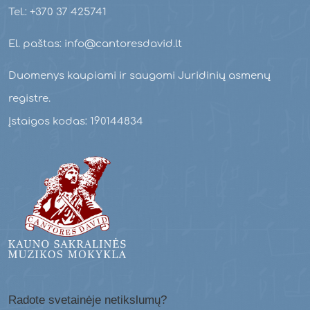
Tel.: +370 37 425741
El. paštas: info@cantoresdavid.lt
Duomenys kaupiami ir saugomi Juridinių asmenų
registre.
Įstaigos kodas: 190144834
Radote svetainėje netikslumų?