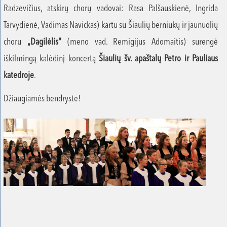
Radzevičius, atskirų chorų vadovai: Rasa Palšauskienė, Ingrida
Tarvydienė, Vadimas Navickas) kartu su Šiaulių berniukų ir jaunuolių
choru
„Dagilėlis“
(meno vad. Remigijus Adomaitis) surengė
iškilmingą kalėdinį koncertą
Šiaulių šv. apaštalų Petro ir Pauliaus
katedroje
.
Džiaugiamės bendryste!