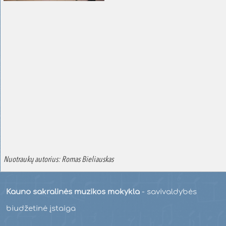
Nuotraukų autorius: Romas Bieliauskas
Kauno sakralinės muzikos mokykla
- savivaldybės
biudžetinė įstaiga