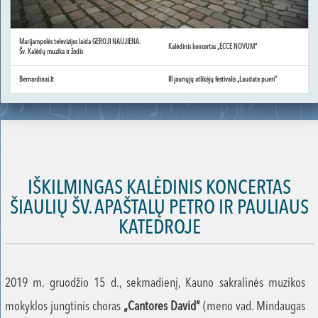
Marijampolės televizijos laida GEROJI NAUJIENA.
Kalėdinis koncertas „ECCE NOVUM“
Šv. Kalėdų muzika ir žodis
Bernardinai.lt
III jaunųjų atlikėjų festivalis „Laudate pueri“
IŠKILMINGAS KALĖDINIS KONCERTAS
ŠIAULIŲ ŠV. APAŠTALŲ PETRO IR PAULIAUS
KATEDROJE
2019 m. gruodžio 15 d., sekmadienį, Kauno sakralinės muzikos
mokyklos jungtinis choras
„Cantores David”
(meno vad. Mindaugas