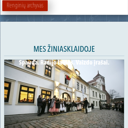
Renginių archyvas
MES ŽINIASKLAIDOJE
Spauda. Radijo laidos. Vaizdo įrašai.