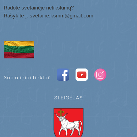
Radote svetainėje netikslumų?
Rašykite į: svetaine.ksmm@gmail.com
Socialiniai tinklai:
STEIGĖJAS