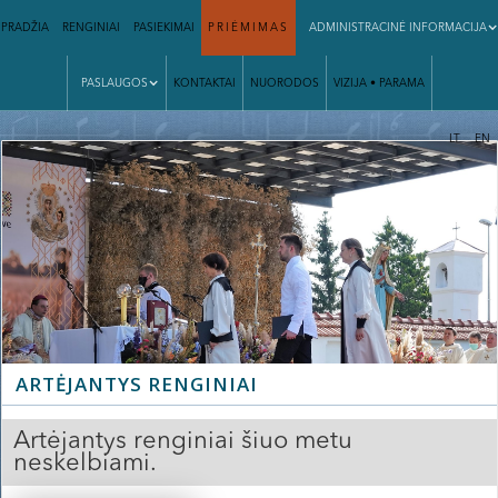
PRADŽIA
RENGINIAI
PASIEKIMAI
PRIĖMIMAS
ADMINISTRACINĖ INFORMACIJA
PASLAUGOS
KONTAKTAI
NUORODOS
VIZIJA • PARAMA
|
LT
EN
Slide 2 of 3.
ARTĖJANTYS RENGINIAI
Artėjantys renginiai šiuo metu
neskelbiami.