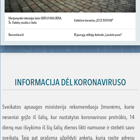
Marijampolės televizijos laida GEROJI NAUJIENA.
Kalėdinis koncertas „ECCE NOVUM“
Šv. Kalėdų muzika ir žodis
Bernardinai.lt
III jaunųjų atlikėjų festivalis „Laudate pueri“
INFORMACIJA DĖL KORONAVIRUSO
Sveikatos apsaugos ministerija rekomenduoja žmonėms, kurie
neseniai grįžo iš šalių, kur nustatytas koronaviruso protrūkis, 14
dienų nuo išvykimo iš šių šalių dienos likti namuose ir stebėti savo
sveikatą. Taip pat prašoma užpildyti anketą, kurią rasite adresu