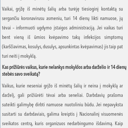
Vaikai, grįžę iš minėtų šalių arba turėję tiesioginį kontaktą su
sergančiu koronavirusu asmeniu, turi 14 dienų likti namuose, jų
tėvai – informuoti ugdymo įstaigos administraciją. Jei vaikas turi
bent vieną iš ūmios kvėpavimo takų infekcijos simptomų
(karščiavimas, kosulys, dusulys, apsunkintas kvėpavimas) jis taip pat
turi neiti į mokyklą.
Kas prižiūrės vaikus, kurie nelankys mokyklos arba darželio ir 14 dienų
stebės savo sveikatą?
Vaikus, kurie neseniai grįžo iš minėtų šalių ir neina į mokyklą ar
darželį, gali prižiūrėti tėvai arba seneliai. Darbdavių prašoma
suteikti galimybę dirbti namuose nuotoliniu būdu. Jei nepavyksta
susitarti su darbdaviais, galima kreiptis į Nacionalinį visuomenės
sveikatos centrą, kuris organizuos nedarbingumo išdavimą. Kaip