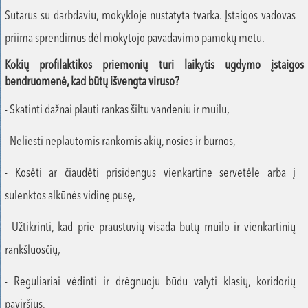
Sutarus su darbdaviu, mokykloje nustatyta tvarka. Įstaigos vadovas
priima sprendimus dėl mokytojo pavadavimo pamokų metu.
Kokių profilaktikos priemonių turi laikytis ugdymo įstaigos
bendruomenė, kad būtų išvengta viruso?
- Skatinti dažnai plauti rankas šiltu vandeniu ir muilu,
- Neliesti neplautomis rankomis akių, nosies ir burnos,
- Kosėti ar čiaudėti prisidengus vienkartine servetėle arba į
sulenktos alkūnės vidinę pusę,
- Užtikrinti, kad prie praustuvių visada būtų muilo ir vienkartinių
rankšluosčių,
- Reguliariai vėdinti ir drėgnuoju būdu valyti klasių, koridorių
paviršius,