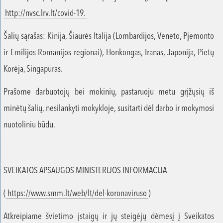
http://nvsc.lrv.lt/covid-19.
Šalių sąrašas: Kinija, Šiaurės Italija (Lombardijos, Veneto, Pjemonto
ir Emilijos-Romanijos regionai), Honkongas, Iranas, Japonija, Pietų
Korėja, Singapūras.
Prašome darbuotojų bei mokinių, pastaruoju metu grįžųsių iš
minėtų šalių, nesilankyti mokykloje, susitarti dėl darbo ir mokymosi
nuotoliniu būdu.
SVEIKATOS APSAUGOS MINISTERIJOS INFORMACIJA
(
https://www.smm.lt/web/lt/del-koronaviruso
)
Atkreipiame švietimo įstaigų ir jų steigėjų dėmesį į Sveikatos