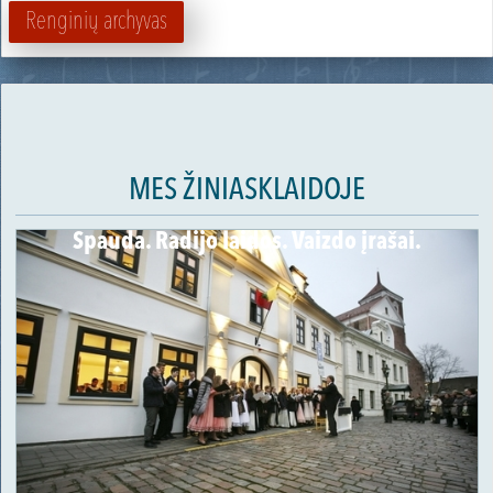
Renginių archyvas
MES ŽINIASKLAIDOJE
Spauda. Radijo laidos. Vaizdo įrašai.