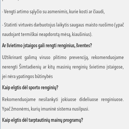
- Vengti artimo sąlyčio su asmenimis, kurie kosti ar čiaudi,
- Statinti virtuvės darbuotojus laikytis saugaus maisto ruošimo (ypač
naudojant termiškai neapdorotą mėsą, kiaušinius).
Ar švietimo įstaigos gali rengti renginius, šventes?
Užtikrinant galimą viruso plitimo prevenciją, rekomenduojame
nerengti Šimtadienių ar kitų masinių renginių švietimo įstaigose,
jei nėra ypatingos būtinybės
Kaip elgtis dėl sporto renginių?
Rekomenduojame nesilankyti jokiuose dideliuose renginiuose.
Ypač žmonėms, kurių imuninė sistema nusilpusi.
Kaip elgtis dėl tarptautinių mainų programų?