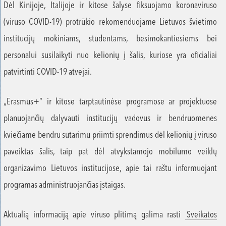
Dėl Kinijoje, Italijoje ir kitose šalyse fiksuojamo koronaviruso
(viruso COVID-19) protrūkio rekomenduojame Lietuvos švietimo
institucijų mokiniams, studentams, besimokantiesiems bei
personalui susilaikyti nuo kelionių į šalis, kuriose yra oficialiai
patvirtinti COVID-19 atvejai.
„Erasmus+“ ir kitose tarptautinėse programose ar projektuose
planuojančių dalyvauti institucijų vadovus ir bendruomenes
kviečiame bendru sutarimu priimti sprendimus dėl kelionių į viruso
paveiktas šalis, taip pat dėl atvykstamojo mobilumo veiklų
organizavimo Lietuvos institucijose, apie tai raštu informuojant
programas administruojančias įstaigas.
Aktualią informaciją apie viruso plitimą galima rasti
Sveikatos