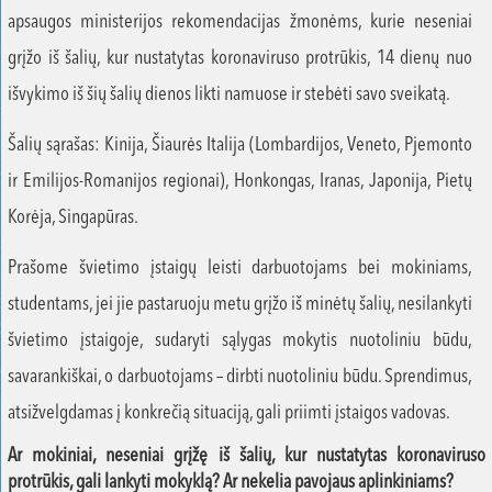
apsaugos ministerijos rekomendacijas žmonėms, kurie neseniai
grįžo iš šalių, kur nustatytas koronaviruso protrūkis, 14 dienų nuo
išvykimo iš šių šalių dienos likti namuose ir stebėti savo sveikatą.
Šalių sąrašas: Kinija, Šiaurės Italija (Lombardijos, Veneto, Pjemonto
ir Emilijos-Romanijos regionai), Honkongas, Iranas, Japonija, Pietų
Korėja, Singapūras.
Prašome švietimo įstaigų leisti darbuotojams bei mokiniams,
studentams, jei jie pastaruoju metu grįžo iš minėtų šalių, nesilankyti
švietimo įstaigoje, sudaryti sąlygas mokytis nuotoliniu būdu,
savarankiškai, o darbuotojams – dirbti nuotoliniu būdu. Sprendimus,
atsižvelgdamas į konkrečią situaciją, gali priimti įstaigos vadovas.
Ar mokiniai, neseniai grįžę iš šalių, kur nustatytas koronaviruso
protrūkis, gali lankyti mokyklą? Ar nekelia pavojaus aplinkiniams?