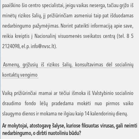
paaiškino šio centro specialistai, jeigu vaikas neserga, tačiau grįžo iš
minėtų rizikos šalių, jį prižiūrinčiam asmeniui taip pat išduodamas
nedarbingumo pažymėjimas. Norint pateikti informaciją apie save,
reikia kreiptis į Nacionalinį visuomenės sveikatos centrą (tel. 8 5
2124098, el.p. info@nvsc.lt).
Asmenų, grįžusių iš rizikos šalių, konsultavimas dėl socialinių
kontaktų vengimo
Vaiką prižiūrinčiai mamai ar tėčiui išmoka iš Valstybinio socialinio
draudimo fondo lėšų pradedama mokėti nuo pirmos vaiko
slaugymo dienos ir mokama ne ilgiau kaip 14 kalendorinių dienų.
Ar mokytojai, atostogavę šalyse, kuriose fiksuotas virusas, gali neimti
nedarbingumo, o dirbti nuotoliniu būdu?