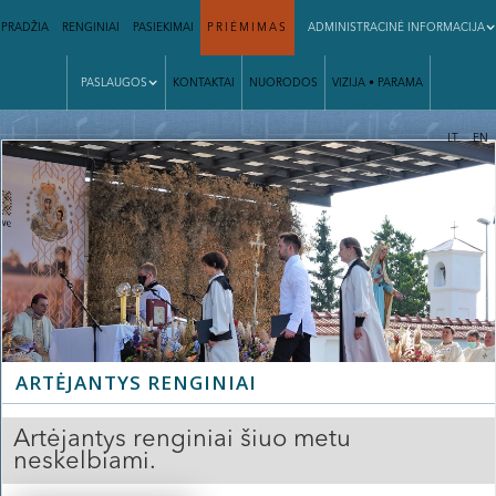
PRADŽIA
RENGINIAI
PASIEKIMAI
PRIĖMIMAS
ADMINISTRACINĖ INFORMACIJA
PASLAUGOS
KONTAKTAI
NUORODOS
VIZIJA • PARAMA
|
LT
EN
Slide 2 of 3.
ARTĖJANTYS RENGINIAI
Artėjantys renginiai šiuo metu
neskelbiami.