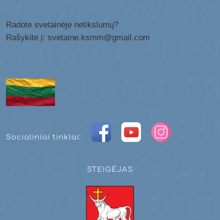
Radote svetainėje netikslumų?
Rašykite į: svetaine.ksmm@gmail.com
Socialiniai tinklai:
STEIGĖJAS