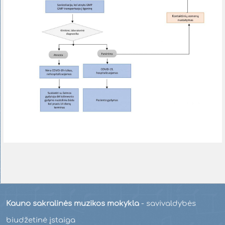
Kauno sakralinės muzikos mokykla
- savivaldybės
biudžetinė įstaiga