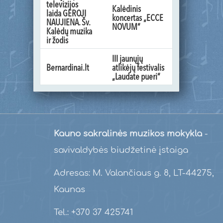
televizijos
Kalėdinis
laida GEROJI
koncertas „ECCE
NAUJIENA. Šv.
NOVUM“
Kalėdų muzika
ir žodis
III jaunųjų
Bernardinai.lt
atlikėjų festivalis
„Laudate pueri“
Kauno sakralinės muzikos mokykla
-
savivaldybės biudžetinė įstaiga
Adresas: M. Valančiaus g. 8, LT-44275,
Kaunas
Tel.: +370 37 425741