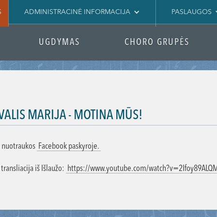
S
ADMINISTRACINĖ INFORMACIJA
PASLAUGOS
UGDYMAS
CHORO GRUPĖS
IVALIS MARIJA - MOTINA MŪS!
 nuotraukos
Facebook paskyroje.
 transliacija iš Išlaužo:
https://www.youtube.com/watch?v=2Ifoy89ALQ