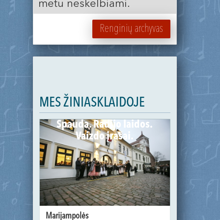
metu neskelbiami.
Renginių archyvas
MES ŽINIASKLAIDOJE
Spauda. Radijo laidos.
Vaizdo įrašai.
Marijampolės