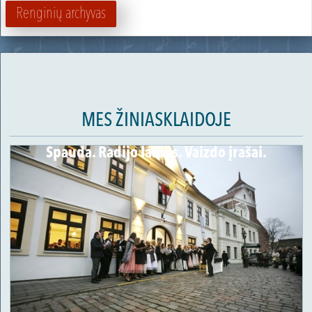
Renginių archyvas
MES ŽINIASKLAIDOJE
Spauda. Radijo laidos. Vaizdo įrašai.