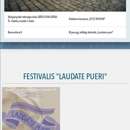
Marijampolės televizijos laida GEROJI NAUJIENA.
Kalėdinis koncertas „ECCE NOVUM“
Šv. Kalėdų muzika ir žodis
Bernardinai.lt
III jaunųjų atlikėjų festivalis „Laudate pueri“
FESTIVALIS "LAUDATE PUERI"