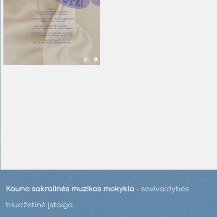
Kauno sakralinės muzikos mokykla
- savivaldybės
biudžetinė įstaiga