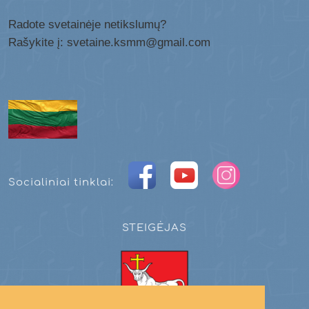
Radote svetainėje netikslumų?
Rašykite į: svetaine.ksmm@gmail.com
Socialiniai tinklai:
STEIGĖJAS