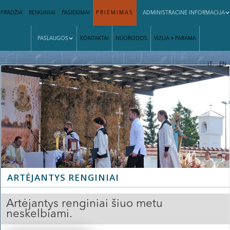
PRADŽIA
RENGINIAI
PASIEKIMAI
PRIĖMIMAS
ADMINISTRACINĖ INFORMACIJA
PASLAUGOS
KONTAKTAI
NUORODOS
VIZIJA • PARAMA
|
LT
EN
ARTĖJANTYS RENGINIAI
Artėjantys renginiai šiuo metu
neskelbiami.