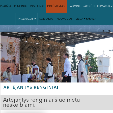
PRADŽIA
RENGINIAI
PASIEKIMAI
PRIĖMIMAS
ADMINISTRACINĖ INFORMACIJA
PASLAUGOS
KONTAKTAI
NUORODOS
VIZIJA • PARAMA
|
LT
EN
Slide 2 of 3.
ARTĖJANTYS RENGINIAI
Artėjantys renginiai šiuo metu
neskelbiami.