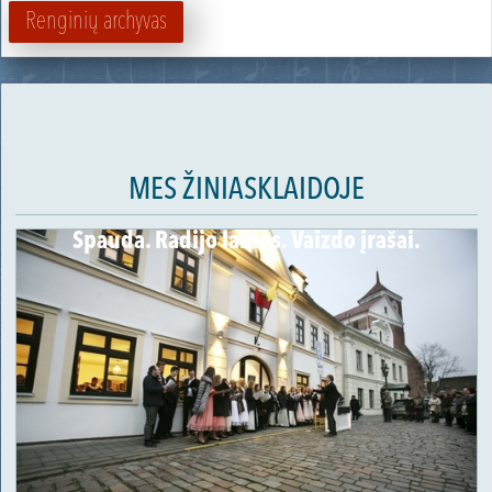
Renginių archyvas
MES ŽINIASKLAIDOJE
Spauda. Radijo laidos. Vaizdo įrašai.