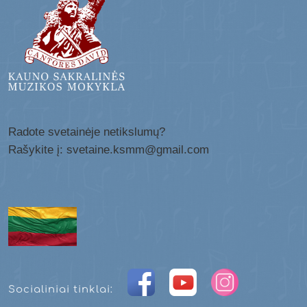
Radote svetainėje netikslumų?
Rašykite į: svetaine.ksmm@gmail.com
Socialiniai tinklai: