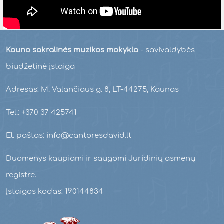
Kauno sakralinės muzikos mokykla
- savivaldybės
biudžetinė įstaiga
Adresas: M. Valančiaus g. 8, LT-44275, Kaunas
Tel.: +370 37 425741
El. paštas: info@cantoresdavid.lt
Duomenys kaupiami ir saugomi Juridinių asmenų
registre.
Įstaigos kodas: 190144834