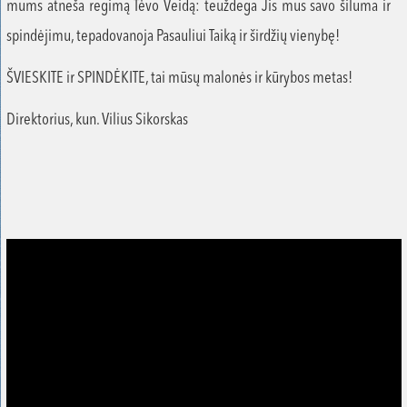
mums atneša regimą Tėvo Veidą: teuždega Jis mus savo šiluma ir
spindėjimu, tepadovanoja Pasauliui Taiką ir širdžių vienybę!
ŠVIESKITE ir SPINDĖKITE, tai mūsų malonės ir kūrybos metas!
Direktorius, kun. Vilius Sikorskas