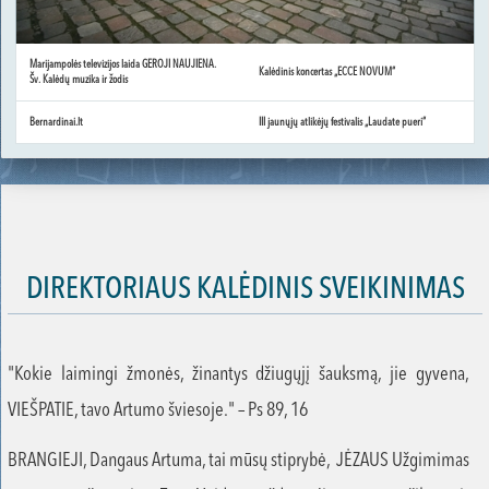
Marijampolės televizijos laida GEROJI NAUJIENA.
Kalėdinis koncertas „ECCE NOVUM“
Šv. Kalėdų muzika ir žodis
Bernardinai.lt
III jaunųjų atlikėjų festivalis „Laudate pueri“
DIREKTORIAUS KALĖDINIS SVEIKINIMAS
"Kokie laimingi žmonės, žinantys džiugųjį šauksmą, jie gyvena,
VIEŠPATIE, tavo Artumo šviesoje." – Ps 89, 16
BRANGIEJI, Dangaus Artuma, tai mūsų stiprybė, JĖZAUS Užgimimas