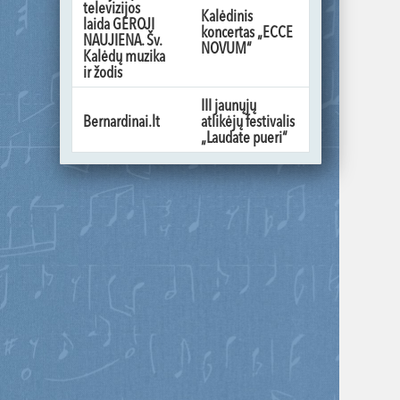
televizijos
Kalėdinis
laida GEROJI
koncertas „ECCE
NAUJIENA. Šv.
NOVUM“
Kalėdų muzika
ir žodis
III jaunųjų
Bernardinai.lt
atlikėjų festivalis
„Laudate pueri“