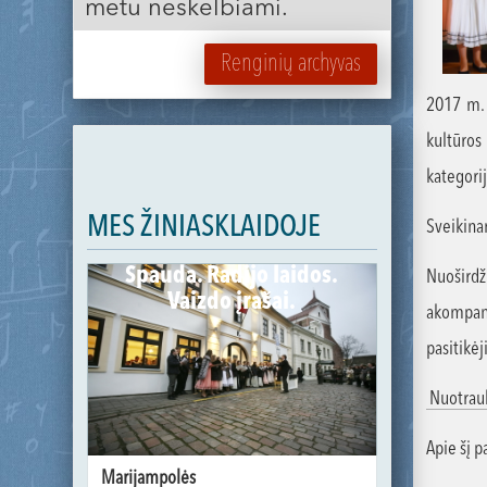
metu neskelbiami.
Renginių archyvas
2017 m.
kultūros
kategorij
MES ŽINIASKLAIDOJE
Sveikina
Spauda. Radijo laidos.
Nuošird
Vaizdo įrašai.
akompan
pasitikė
Nuotrau
Apie šį 
Marijampolės