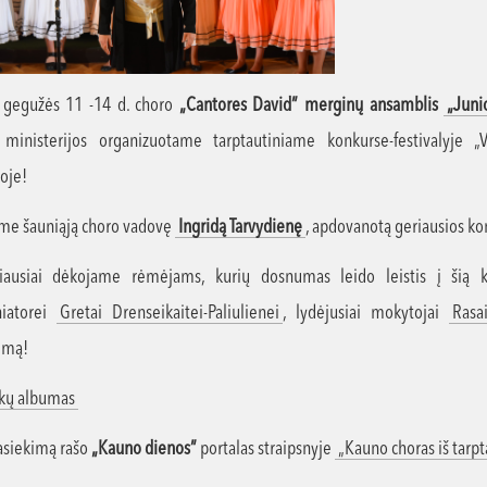
 gegužės 11 -14 d. choro
„Cantores David” merginų ansamblis
„Juni
 ministerijos organizuotame tarptautiniame konkurse-festivalyje „
oje!
me šauniąją choro vadovę
Ingridą Tarvydienę
, apdovanotą geriausios ko
žiausiai dėkojame rėmėjams, kurių dosnumas leido leistis į šią k
iatorei
Gretai Drenseikaitei-Paliulienei
, lydėjusiai mokytojai
Rasa
jimą!
kų albumas
pasiekimą rašo
„Kauno dienos”
portalas straipsnyje
„Kauno choras iš tarpt