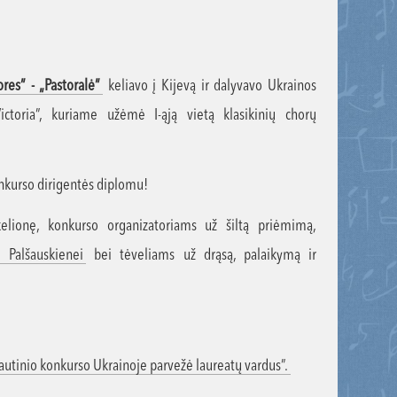
ores” - „Pastoralė”
keliavo į Kijevą ir dalyvavo Ukrainos
Victoria”, kuriame užėmė I-ąją vietą klasikinių chorų
nkurso dirigentės diplomu!
elionę, konkurso organizatoriams už šiltą priėmimą,
i Palšauskienei
bei tėveliams už drąsą, palaikymą ir
autinio konkurso Ukrainoje parvežė laureatų vardus”.