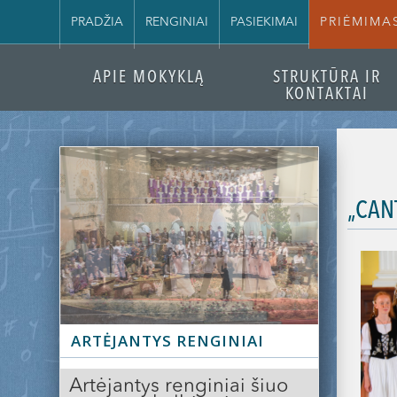
PRADŽIA
RENGINIAI
PASIEKIMAI
PRIĖMIMA
APIE MOKYKLĄ
STRUKTŪRA IR
KONTAKTAI
„CANT
Slide 2 of 3.
ARTĖJANTYS RENGINIAI
Artėjantys renginiai šiuo