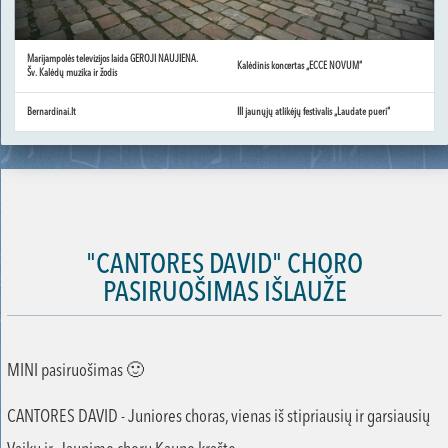
Marijampolės televizijos laida GEROJI NAUJIENA.
Kalėdinis koncertas „ECCE NOVUM“
Šv. Kalėdų muzika ir žodis
Bernardinai.lt
III jaunųjų atlikėjų festivalis „Laudate pueri“
"CANTORES DAVID" CHORO
PASIRUOŠIMAS IŠLAUŽE
MINI pasiruošimas 🙂
CANTORES DAVID - Juniores choras, vienas iš stipriausių ir garsiausių