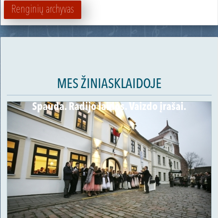
Renginių archyvas
MES ŽINIASKLAIDOJE
Spauda. Radijo laidos. Vaizdo įrašai.