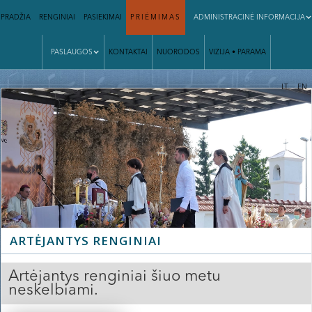
PRADŽIA
RENGINIAI
PASIEKIMAI
PRIĖMIMAS
ADMINISTRACINĖ INFORMACIJA
PASLAUGOS
KONTAKTAI
NUORODOS
VIZIJA • PARAMA
|
LT
EN
ARTĖJANTYS RENGINIAI
Artėjantys renginiai šiuo metu
neskelbiami.