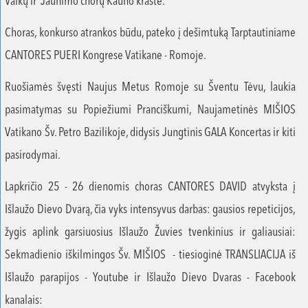
Vaikų ir Jaunimo chorų Kauno krašte.
Choras, konkurso atrankos būdu, pateko į dešimtuką Tarptautiniame
CANTORES PUERI Kongrese Vatikane - Romoje.
Ruošiamės švęsti Naujus Metus Romoje su Šventu Tėvu, laukia
pasimatymas su Popiežiumi Pranciškumi, Naujametinės MIŠIOS
Vatikano Šv. Petro Bazilikoje, didysis Jungtinis GALA Koncertas ir kiti
pasirodymai.
Lapkričio 25 - 26 dienomis choras CANTORES DAVID atvyksta į
Išlaužo Dievo Dvarą, čia vyks intensyvus darbas: gausios repeticijos,
žygis aplink garsiuosius Išlaužo Žuvies tvenkinius ir galiausiai:
Sekmadienio iškilmingos Šv. MIŠIOS - tiesioginė TRANSLIACIJA iš
Išlaužo parapijos - Youtube ir Išlaužo Dievo Dvaras - Facebook
kanalais: