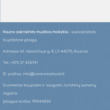
Kauno sakralinės muzikos mokykla
- savivaldybės
biudžetinė įstaiga
Adresas: M. Valančiaus g. 8, LT-44275, Kaunas
Tel.: +370 37 425741
El. paštas: info@cantoresdavid.lt
Duomenys kaupiami ir saugomi Juridinių asmenų
registre.
Įstaigos kodas: 190144834