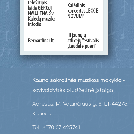
televizijos
Kalėdinis
laida GEROJI
koncertas „ECCE
NAUJIENA. Šv.
NOVUM“
Kalėdų muzika
ir žodis
III jaunųjų
Bernardinai.lt
atlikėjų festivalis
„Laudate pueri“
Kauno sakralinės muzikos mokykla
-
savivaldybės biudžetinė įstaiga
Adresas: M. Valančiaus g. 8, LT-44275,
Kaunas
Tel.: +370 37 425741