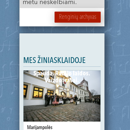
metu neskelbiami.
Renginių archyvas
MES ŽINIASKLAIDOJE
Spauda. Radijo laidos.
Vaizdo įrašai.
Marijampolės