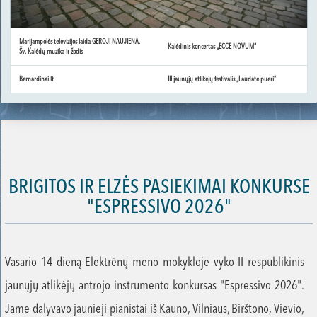
Marijampolės televizijos laida GEROJI NAUJIENA.
Kalėdinis koncertas „ECCE NOVUM“
Šv. Kalėdų muzika ir žodis
Bernardinai.lt
III jaunųjų atlikėjų festivalis „Laudate pueri“
BRIGITOS IR ELZĖS PASIEKIMAI KONKURSE
"ESPRESSIVO 2026"
Vasario 14 dieną Elektrėnų meno mokykloje vyko II respublikinis
jaunųjų atlikėjų antrojo instrumento konkursas "Espressivo 2026".
Jame dalyvavo jaunieji pianistai iš Kauno, Vilniaus, Birštono, Vievio,