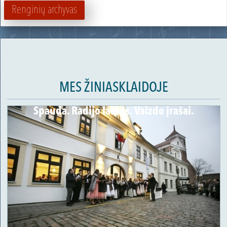
Renginių archyvas
MES ŽINIASKLAIDOJE
Spauda. Radijo laidos. Vaizdo įrašai.