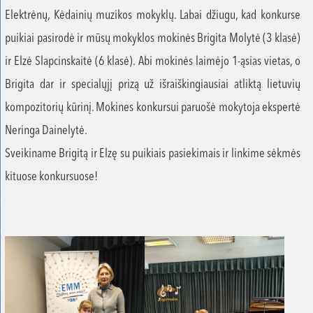
Elektrėnų, Kėdainių muzikos mokyklų. Labai džiugu, kad konkurse
puikiai pasirodė ir mūsų mokyklos mokinės Brigita Molytė (3 klasė)
ir Elzė Slapcinskaitė (6 klasė). Abi mokinės laimėjo 1-ąsias vietas, o
Brigita dar ir specialųjį prizą už išraiškingiausiai atliktą lietuvių
kompozitorių kūrinį. Mokines konkursui paruošė mokytoja ekspertė
Neringa Dainelytė.
Sveikiname Brigitą ir Elzę su puikiais pasiekimais ir linkime sėkmės
kituose konkursuose!