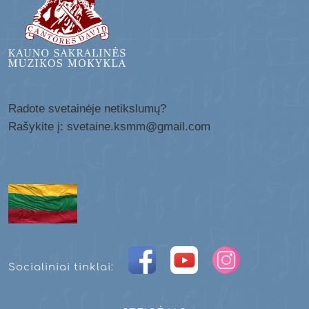
Radote svetainėje netikslumų?
Rašykite į: svetaine.ksmm@gmail.com
Socialiniai tinklai: