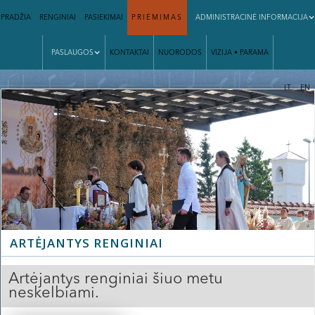
PRADŽIA
RENGINIAI
PASIEKIMAI
PRIĖMIMAS
ADMINISTRACINĖ INFORMACIJA
PASLAUGOS
KONTAKTAI
NUORODOS
VIZIJA • PARAMA
|
LT
EN
ARTĖJANTYS RENGINIAI
Artėjantys renginiai šiuo metu
neskelbiami.