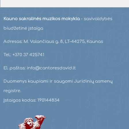
Kauno sakralinės muzikos mokykla
- savivaldybės
biudžetinė įstaiga
Adresas: M. Valančiaus g. 8, LT-44275, Kaunas
Tel.: +370 37 425741
El. paštas: info@cantoresdavid.lt
Duomenys kaupiami ir saugomi Juridinių asmenų
registre.
Įstaigos kodas: 190144834