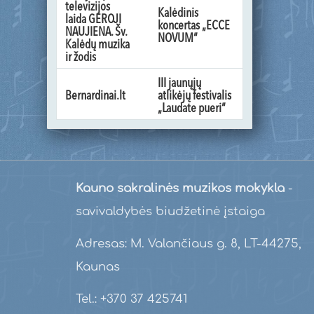
televizijos
Kalėdinis
laida GEROJI
koncertas „ECCE
NAUJIENA. Šv.
NOVUM“
Kalėdų muzika
ir žodis
III jaunųjų
Bernardinai.lt
atlikėjų festivalis
„Laudate pueri“
Kauno sakralinės muzikos mokykla
-
savivaldybės biudžetinė įstaiga
Adresas: M. Valančiaus g. 8, LT-44275,
Kaunas
Tel.: +370 37 425741