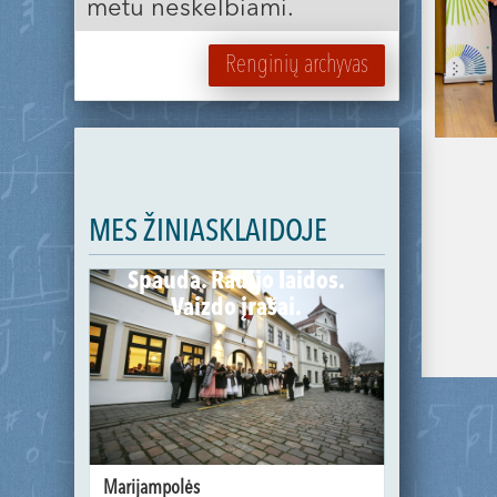
metu neskelbiami.
Renginių archyvas
MES ŽINIASKLAIDOJE
Spauda. Radijo laidos.
Vaizdo įrašai.
Marijampolės