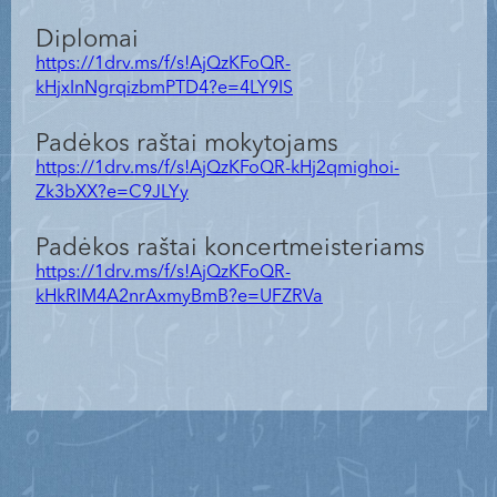
Diplomai
https://1drv.ms/f/s!AjQzKFoQR-
kHjxInNgrqizbmPTD4?e=4LY9IS
Padėkos raštai mokytojams
https://1drv.ms/f/s!AjQzKFoQR-kHj2qmighoi-
Zk3bXX?e=C9JLYy
Padėkos raštai koncertmeisteriams
https://1drv.ms/f/s!AjQzKFoQR-
kHkRIM4A2nrAxmyBmB?e=UFZRVa