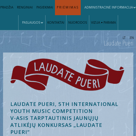
PRADŽIA
RENGINIAI
PASIEKIMAI
PRIĖMIMAS
ADMINISTRACINĖ INFORMACIJA
PASLAUGOS
KONTAKTAI
NUORODOS
VIZIJA • PARAMA
|
LT
EN
Laudate Pueri
LAUDATE PUERI, 5TH INTERNATIONAL
YOUTH MUSIC COMPETITION
V-ASIS TARPTAUTINIS JAUNŲJŲ
ATLIKĖJŲ KONKURSAS „LAUDATE
PUERI“