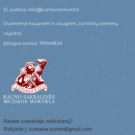
El. paštas: info@cantoresdavid.lt
Duomenys kaupiami ir saugomi Juridinių asmenų
registre.
Įstaigos kodas: 190144834
Radote svetainėje netikslumų?
Rašykite į: svetaine.ksmm@gmail.com