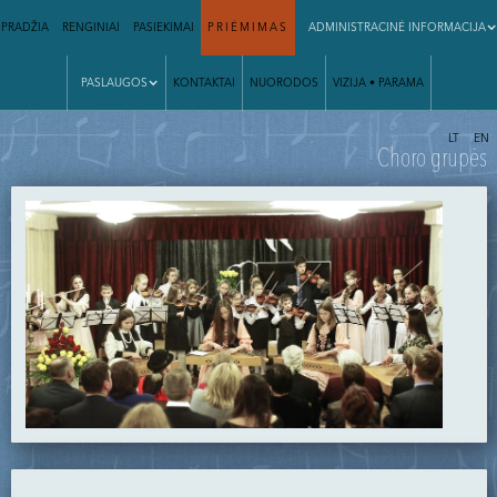
PRADŽIA
RENGINIAI
PASIEKIMAI
PRIĖMIMAS
ADMINISTRACINĖ INFORMACIJA
PASLAUGOS
KONTAKTAI
NUORODOS
VIZIJA • PARAMA
|
LT
EN
Choro grupės