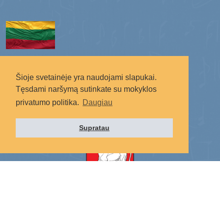
Šioje svetainėje yra naudojami slapukai.
Socialiniai tinklai:
Tęsdami naršymą sutinkate su mokyklos
privatumo politika.
Daugiau
STEIGĖJAS
Supratau
Kauno miesto savivaldybė