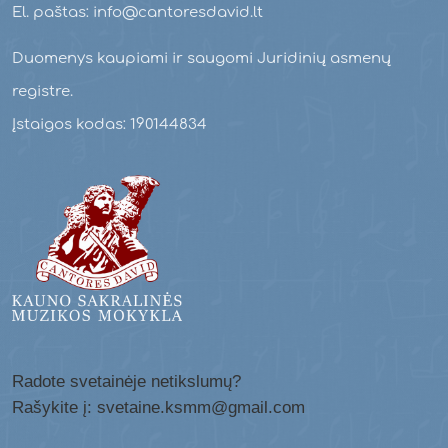
El. paštas: info@cantoresdavid.lt
Duomenys kaupiami ir saugomi Juridinių asmenų
registre.
Įstaigos kodas: 190144834
Radote svetainėje netikslumų?
Rašykite į: svetaine.ksmm@gmail.com