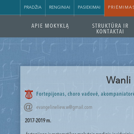
PRADŽIA
RENGINIAI
PASIEKIMAI
PRIĖMIMA
APIE MOKYKLĄ
STRUKTŪRA IR
KONTAKTAI
Wanli
Fortepijonas, choro vadovė, akompaniator
evangelineliew.w@gmail.com
2017-2019 m.