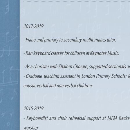
...........................................................................................
2017-2019
- Piano and primary to secondary mathematics tutor.
- Ran keyboard classes for children at Keynotes Music.
- As a chorister with Shalom Chorale, supported sectionals 
- Graduate teaching assistant in London Primary Schools
autistic verbal and non-verbal children.
2015-2019
- Keyboardist and choir rehearsal support at MFM Beck
worship.