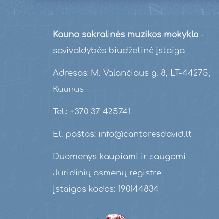
Kauno sakralinės muzikos mokykla
-
savivaldybės biudžetinė įstaiga
Adresas: M. Valančiaus g. 8, LT-44275,
Kaunas
Tel.: +370 37 425741
El. paštas: info@cantoresdavid.lt
Duomenys kaupiami ir saugomi
Juridinių asmenų registre.
Įstaigos kodas: 190144834