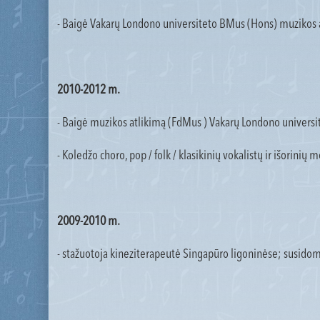
- Baigė Vakarų Londono universiteto BMus (Hons) muzikos a
2010-2012 m.
- Baigė muzikos atlikimą (FdMus ) Vakarų Londono universi
- Koledžo choro, pop / folk / klasikinių vokalistų ir išorini
2009-2010 m.
- stažuotoja kineziterapeutė Singapūro ligoninėse; susido