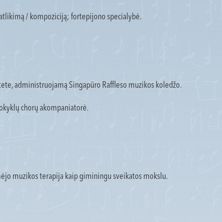
tlikimą / kompoziciją; fortepijono specialybė.
tete, administruojamą Singapūro Raffleso muzikos koledžo.
ų mokyklų chorų akompaniatorė.
mėjo muzikos terapija kaip giminingu sveikatos mokslu.