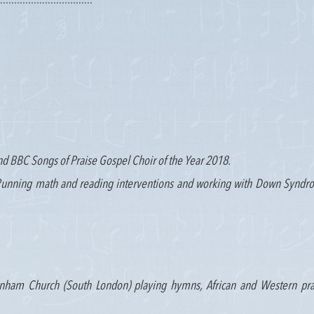
..................................
and BBC Songs of Praise Gospel Choir of the Year 2018.
: Running math and reading interventions and working with Down Synd
enham Church (South London) playing hymns, African and Western pr