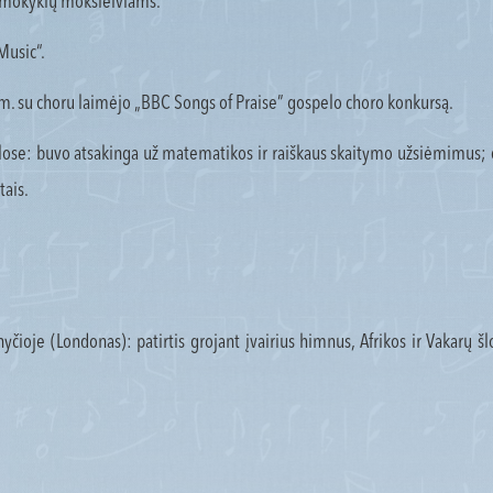
ių mokyklų moksleiviams.
Music“.
8 m. su choru laimėjo „BBC Songs of Praise” gospelo choro konkursą.
se: buvo atsakinga už matematikos ir raiškaus skaitymo užsiėmimus; 
tais.
oje (Londonas): patirtis grojant įvairius himnus, Afrikos ir Vakarų š