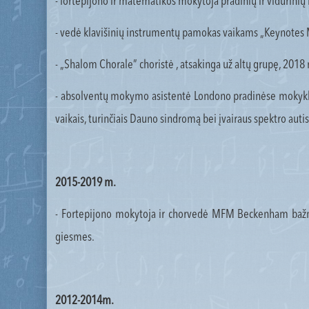
- fortepijono ir matematikos mokytoja pradinių ir vidurin
- vedė klavišinių instrumentų pamokas vaikams „Keynotes 
- „Shalom Chorale” choristė , atsakinga už altų grupę, 201
- absolventų mokymo asistentė Londono pradinėse mokyklo
vaikais, turinčiais Dauno sindromą bei įvairaus spektro autis
2015-2019 m.
- Fortepijono mokytoja ir chorvedė MFM Beckenham bažnyči
giesmes.
2012-2014m.