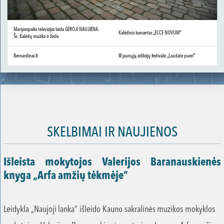
Marijampolės televizijos laida GEROJI NAUJIENA.
Kalėdinis koncertas „ECCE NOVUM“
Šv. Kalėdų muzika ir žodis
Bernardinai.lt
III jaunųjų atlikėjų festivalis „Laudate pueri“
SKELBIMAI IR NAUJIENOS
Išleista mokytojos Valerijos Baranauskienės
knyga „Arfa amžių tėkmėje”
Leidykla „Naujoji lanka” išleido Kauno sakralinės muzikos mokyklos