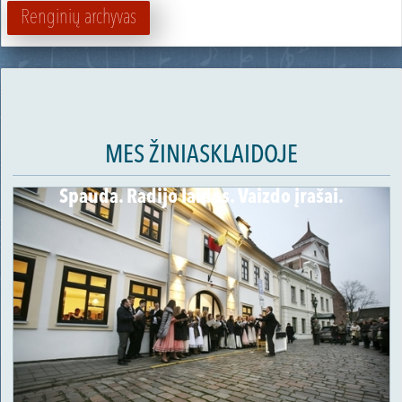
Renginių archyvas
MES ŽINIASKLAIDOJE
Spauda. Radijo laidos. Vaizdo įrašai.