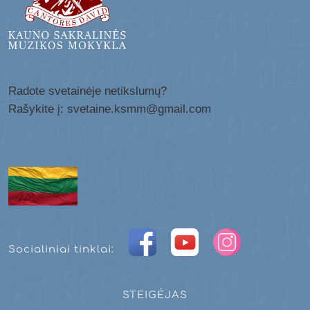
Radote svetainėje netikslumų?
Rašykite į: svetaine.ksmm@gmail.com
Socialiniai tinklai:
STEIGĖJAS