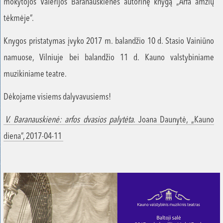
mokytojos Valerijos Baranauskienės autorinę knygą „Arfa amžių
tėkmėje”.
Knygos pristatymas įvyko 2017 m. balandžio 10 d. Stasio Vainiūno
namuose, Vilniuje bei balandžio 11 d. Kauno valstybiniame
muzikiniame teatre.
Dėkojame visiems dalyvavusiems!
V. Baranauskienė: arfos dvasios palytėta
. Joana Daunytė, „Kauno
diena”, 2017-04-11