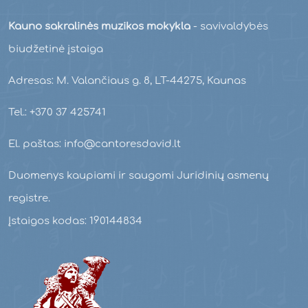
Kauno sakralinės muzikos mokykla
- savivaldybės
biudžetinė įstaiga
Adresas: M. Valančiaus g. 8, LT-44275, Kaunas
Tel.: +370 37 425741
El. paštas: info@cantoresdavid.lt
Duomenys kaupiami ir saugomi Juridinių asmenų
registre.
Įstaigos kodas: 190144834