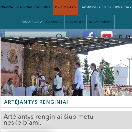
PRADŽIA
RENGINIAI
PASIEKIMAI
PRIĖMIMAS
ADMINISTRACINĖ INFORMACIJA
PASLAUGOS
KONTAKTAI
NUORODOS
VIZIJA • PARAMA
|
LT
EN
ARTĖJANTYS RENGINIAI
Artėjantys renginiai šiuo metu
neskelbiami.