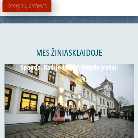
Renginių archyvas
MES ŽINIASKLAIDOJE
Spauda. Radijo laidos. Vaizdo įrašai.