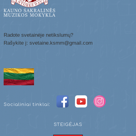
Radote svetainėje netikslumų?
Rašykite į: svetaine.ksmm@gmail.com
Socialiniai tinklai:
STEIGĖJAS