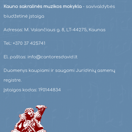
Kauno sakralinės muzikos mokykla
- savivaldybės
biudžetinė įstaiga
Adresas: M. Valančiaus g. 8, LT-44275, Kaunas
Tel.: +370 37 425741
El. paštas: info@cantoresdavid.lt
Duomenys kaupiami ir saugomi Juridinių asmenų
registre.
Įstaigos kodas: 190144834