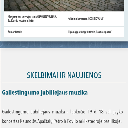
Marijampolės televizijos laida GEROJI NAUJIENA.
Kalėdinis koncertas „ECCE NOVUM“
Šv. Kalėdų muzika ir žodis
Bernardinai.lt
III jaunųjų atlikėjų festivalis „Laudate pueri“
SKELBIMAI IR NAUJIENOS
Gailestingumo jubiliejaus muzika
Gailestingumo Jubiliejaus muzika – lapkričio 19 d. 18 val. įvyko
koncertas Kauno šv. Apaštalų Petro ir Povilo arkikatedroje bazilikoje.