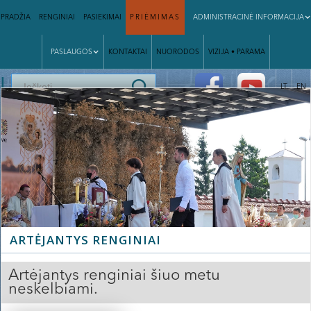
PRADŽIA
RENGINIAI
PASIEKIMAI
PRIĖMIMAS
ADMINISTRACINĖ INFORMACIJA
PASLAUGOS
KONTAKTAI
NUORODOS
VIZIJA • PARAMA
|
LT
EN
ARTĖJANTYS RENGINIAI
Artėjantys renginiai šiuo metu
neskelbiami.