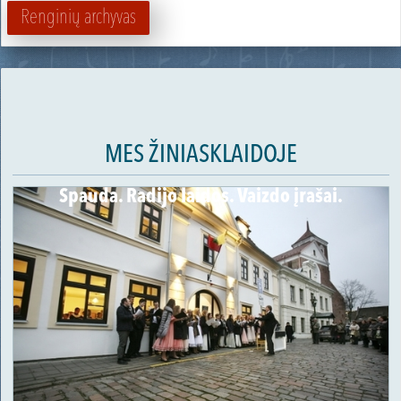
Renginių archyvas
MES ŽINIASKLAIDOJE
Spauda. Radijo laidos. Vaizdo įrašai.