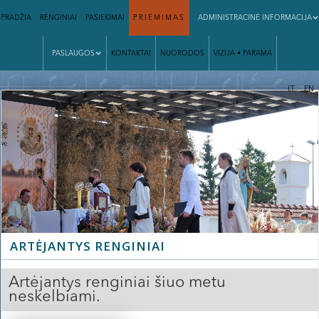
PRADŽIA
RENGINIAI
PASIEKIMAI
PRIĖMIMAS
ADMINISTRACINĖ INFORMACIJA
PASLAUGOS
KONTAKTAI
NUORODOS
VIZIJA • PARAMA
|
LT
EN
ARTĖJANTYS RENGINIAI
Artėjantys renginiai šiuo metu
neskelbiami.