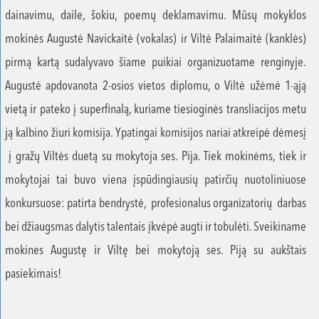
dainavimu, daile, šokiu, poemų deklamavimu. Mūsų mokyklos
mokinės Augustė Navickaitė (vokalas) ir Viltė Palaimaitė (kanklės)
pirmą kartą sudalyvavo šiame puikiai organizuotame renginyje.
Augustė apdovanota 2-osios vietos diplomu, o Viltė užėmė 1-ąją
vietą ir pateko į superfinalą, kuriame tiesioginės transliacijos metu
ją kalbino žiuri komisija. Ypatingai komisijos nariai atkreipė dėmesį
į gražų Viltės duetą su mokytoja ses. Pija. Tiek mokinėms, tiek ir
mokytojai tai buvo viena įspūdingiausių patirčių nuotoliniuose
konkursuose: patirta bendrystė, profesionalus organizatorių darbas
bei džiaugsmas dalytis talentais įkvėpė augti ir tobulėti. Sveikiname
mokines Augustę ir Viltę bei mokytoją ses. Piją su aukštais
pasiekimais!