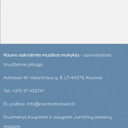
Kauno sakralinės muzikos mokykla
- savivaldybės
biudžetinė įstaiga
Adresas: M. Valančiaus g. 8, LT-44275, Kaunas
Tel.: +370 37 425741
El. paštas: info@cantoresdavid.lt
Duomenys kaupiami ir saugomi Juridinių asmenų
registre.