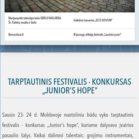
Marijampolės televizijos laida GEROJI NAUJIENA.
Kalėdinis koncertas „ECCE NOVUM“
Šv. Kalėdų muzika ir žodis
Bernardinai.lt
III jaunųjų atlikėjų festivalis „Laudate pueri“
TARPTAUTINIS FESTIVALIS - KONKURSAS
„JUNIOR'S HOPE“
Sausio 23- 24 d. Moldovoje nuotoliniu būdu vyko tarptautinis
festivalis - konkursas „Junior's hope“, kuriame dalyvavo įvairios
pasaulio šalys. Vaikai dalinosi talentais: grojimu instrumentais,