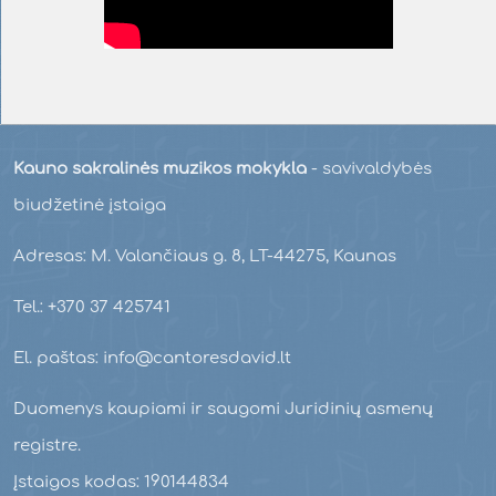
Kauno sakralinės muzikos mokykla
- savivaldybės
biudžetinė įstaiga
Adresas: M. Valančiaus g. 8, LT-44275, Kaunas
Tel.: +370 37 425741
El. paštas: info@cantoresdavid.lt
Duomenys kaupiami ir saugomi Juridinių asmenų
registre.
Įstaigos kodas: 190144834