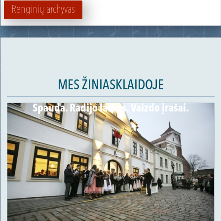
Renginių archyvas
MES ŽINIASKLAIDOJE
Spauda. Radijo laidos. Vaizdo įrašai.