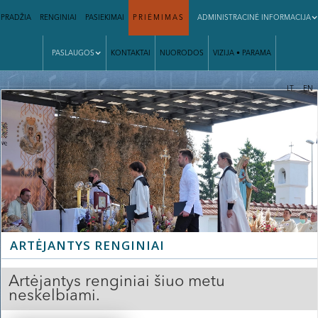
PRADŽIA
RENGINIAI
PASIEKIMAI
PRIĖMIMAS
ADMINISTRACINĖ INFORMACIJA
PASLAUGOS
KONTAKTAI
NUORODOS
VIZIJA • PARAMA
|
LT
EN
ARTĖJANTYS RENGINIAI
Artėjantys renginiai šiuo metu
neskelbiami.