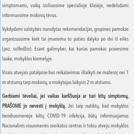
simptomams, vaiką izoliuosime specialioje klasėje, nedelsdami
informuosime mokinių tėvus.
Vykdydami valstybės nurodytas rekomendacijas, grupines pamokas
organizuosime kiek tai įmanoma to paties dalyko po dvi iš eilės
(pvz. solfedžio). Esant galimybei, kai kurias pamokas pravesime
lauke, mokyklos kiemelyje.
Visais atvejais patalpose bus reikalavimas išlaikyti ne mažesnį nei 1
m atstumą tarp mokinių, o mokytojas laikysis 2 m atstumo.
Gerbiami tėveliai, jei vaikas karščiuoja ar turi kitų simptomų,
PRAŠOME jo nevesti į mokyklą
.
Jei taip nutiktų, kad mokyklos
bendruomenėje kiltų COVID-19 infekcija, būtų informuojamas
Nacionalinis visuomenės sveikatos centras ir tokiu atveju mokyklos