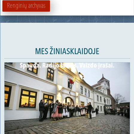
Renginių archyvas
MES ŽINIASKLAIDOJE
Spauda. Radijo laidos. Vaizdo įrašai.