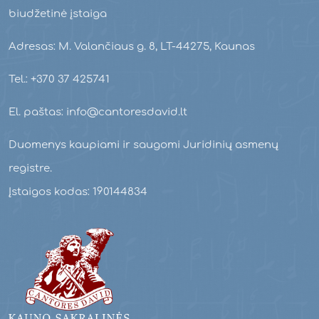
biudžetinė įstaiga
Adresas: M. Valančiaus g. 8, LT-44275, Kaunas
Tel.: +370 37 425741
El. paštas: info@cantoresdavid.lt
Duomenys kaupiami ir saugomi Juridinių asmenų
registre.
Įstaigos kodas: 190144834