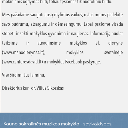
mokiniams ugdymas būtų toliau tęsiamas tik nuotoliniu būdu.
Mes pažadame saugoti Jūsų mylimus vaikus, o Jūs mums padėkite
savo budrumu, atsargumu ir dėmesingumu. Labai prašome visada
stebėti ir sekti mokyklos gyvenimą ir naujienas. Informaciją nuolat
teiksime ir atnaujinsime mokyklos el. dienyne
(www.manodienynas.lt), mokyklos svetainėje
(www.cantoresdavid.lt) ir mokyklos Facebook paskyroje.
Visa širdimi Jus laiminu,
Direktorius kun. dr. Vilius Sikorskas
Kauno sakralinės muzikos mokykla
- savivaldybės