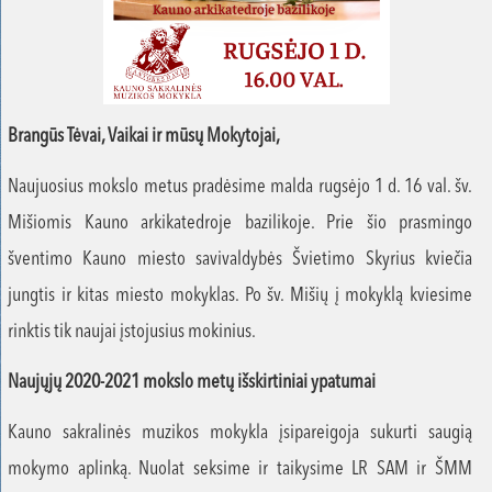
Brangūs Tėvai, Vaikai ir mūsų Mokytojai,
Naujuosius mokslo metus pradėsime malda rugsėjo 1 d. 16 val. šv.
Mišiomis Kauno arkikatedroje bazilikoje. Prie šio prasmingo
šventimo Kauno miesto savivaldybės Švietimo Skyrius kviečia
jungtis ir kitas miesto mokyklas. Po šv. Mišių į mokyklą kviesime
rinktis tik naujai įstojusius mokinius.
Naujųjų 2020-2021 mokslo metų išskirtiniai ypatumai
Kauno sakralinės muzikos mokykla įsipareigoja sukurti saugią
mokymo aplinką. Nuolat seksime ir taikysime LR SAM ir ŠMM