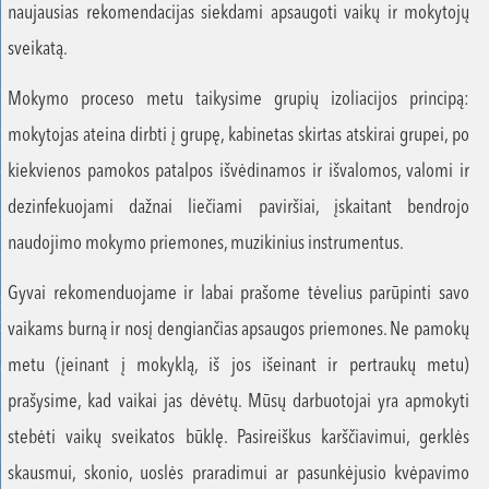
naujausias rekomendacijas siekdami apsaugoti vaikų ir mokytojų
sveikatą.
Mokymo proceso metu taikysime grupių izoliacijos principą:
mokytojas ateina dirbti į grupę, kabinetas skirtas atskirai grupei, po
kiekvienos pamokos patalpos išvėdinamos ir išvalomos, valomi ir
dezinfekuojami dažnai liečiami paviršiai, įskaitant bendrojo
naudojimo mokymo priemones, muzikinius instrumentus.
Gyvai rekomenduojame ir labai prašome tėvelius parūpinti savo
vaikams burną ir nosį dengiančias apsaugos priemones. Ne pamokų
metu (įeinant į mokyklą, iš jos išeinant ir pertraukų metu)
prašysime, kad vaikai jas dėvėtų. Mūsų darbuotojai yra apmokyti
stebėti vaikų sveikatos būklę. Pasireiškus karščiavimui, gerklės
skausmui, skonio, uoslės praradimui ar pasunkėjusio kvėpavimo