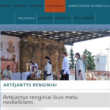
PRADŽIA
RENGINIAI
PASIEKIMAI
PRIĖMIMAS
ADMINISTRACINĖ INFORMACIJA
PASLAUGOS
KONTAKTAI
NUORODOS
VIZIJA • PARAMA
|
LT
EN
ARTĖJANTYS RENGINIAI
Artėjantys renginiai šiuo metu
neskelbiami.