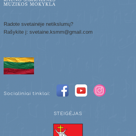
Radote svetainėje netikslumų?
Rašykite į: svetaine.ksmm@gmail.com
Socialiniai tinklai:
STEIGĖJAS