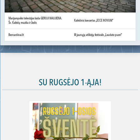
Marijampolės televizijos laida GEROJI NAUJIENA.
Kalėdinis koncertas „ECCE NOVUM“
Šv. Kalėdų muzika ir žodis
Bernardinai.lt
III jaunųjų atlikėjų festivalis „Laudate pueri“
SU RUGSĖJO 1-ĄJA!